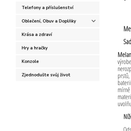
Telefony a příslušenství
Oblečení, Obuv a Doplňky
Mel
Krása a zdraví
Sad
Hry a hračky
Melam
výrobe
Konzole
nerozp
prstů,
Zjednodušte svůj život
bateri
mírně 
mater
uvolňu
Níž
Ods