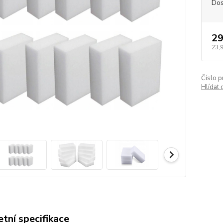
Dos
29
23,
Číslo p
Hlídat 
tní specifikace