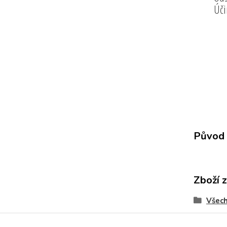
Úči
Původ 
Zboží 
Všech
Koup