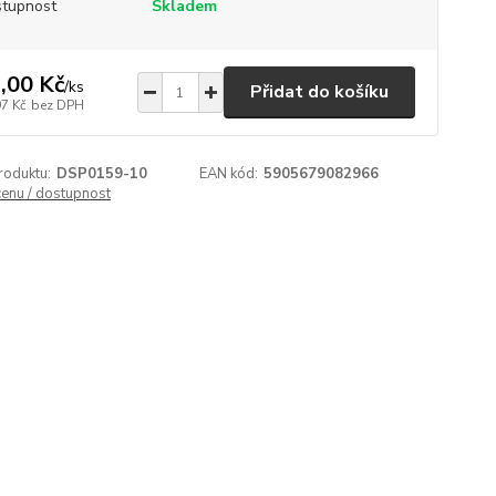
tupnost
Skladem
,00 Kč
/
ks
Přidat do košíku
97 Kč
bez DPH
roduktu:
DSP0159-10
EAN kód:
5905679082966
cenu / dostupnost