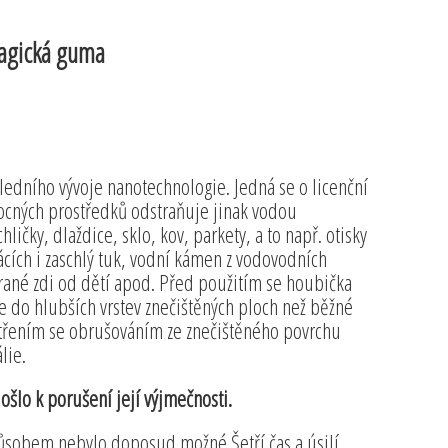
magická guma
dního vývoje nanotechnologie. Jedná se o licenční
mocných prostředků odstraňuje jinak vodou
ičky, dlaždice, sklo, kov, parkety, a to např. otisky
ácích i zaschlý tuk, vodní kámen z vodovodních
ané zdi od dětí apod. Před použitím se houbička
e do hlubších vrstev znečištěných ploch než běžné
třením se obrušováním ze znečištěného povrchu
lie.
šlo k porušení její výjmečnosti.
způsobem nebylo doposud možné.Šetří čas a úsilí.