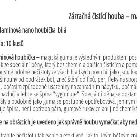
Zázračná čistící houba – 
aminová nano houbička bílá
a: 10 kusů
inová houbička –
magická guma je výsledným produktem posle
k ze speciální pěny, který bez chemie a dalších čistících a po
ustné odolné nečistoty ze všech hladkých povrchů jako jsou kachl
 šmouhy od podrážek bot, znečištění od fixů, per, fleky na spor
í, počasím způsobené usazeniny na zahradním nábytku, počmár
navlhčí a lehce se špína "vygumuje". Speciální pěna se dostan
iály a podobně jako guma se postupně opotřebovává. Jemným 
je špína, není potřeba pára, gumové rukavice ani jiné chemiká
e na obrázcích je uvedeno jak správně houbu vymačkat aby nedo
traníte nečistotu tak rychle a efektivně, jak to jiným běžným 