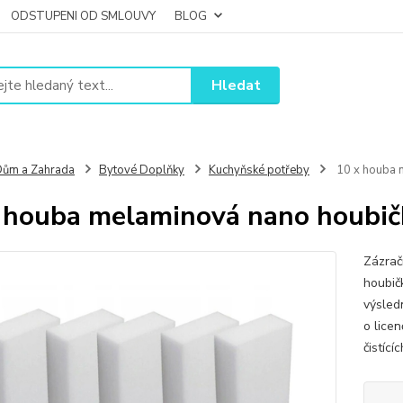
ODSTUPENI OD SMLOUVY
BLOG
Hledat
ům a Zahrada
Bytové Doplňky
Kuchyňské potřeby
10 x houba 
 houba melaminová nano houbi
Zázrač
houbič
výsled
o licen
čistíc