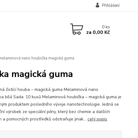
Přihlášení
0
ks
za
0,00 Kč
melaminová nano houbička magická guma
čka magická guma
ná čistící houba – magická guma Melaminová nano
ka bílá Sada: 10 kusů Melaminová houbička – magická guma je
ným produktem posledního vývoje nanotechnologie. Jedná se
ční výrobek ze speciální pěny, který bez chemie a dalších
ích a pomocných prostředků odstraňuje jinak...
celý popis