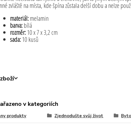
nné zvláště na místa, kde špína zůstala delší dobu a nelze po
materiál:
melamin
barva:
bílá
rozměr:
10 x 7 x 3,2 cm
sada:
10 kusů
zboží
zařazeno v kategoriích
ny produkty
Zjednodušte svůj život
Byto
elnové doplňky