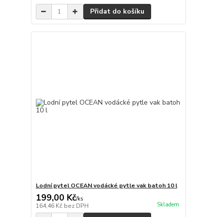
Přidat do košíku
Lodní pytel OCEAN vodácké pytle vak batoh 10 l
199,00 Kč
/
ks
Skladem
164,46 Kč
bez DPH