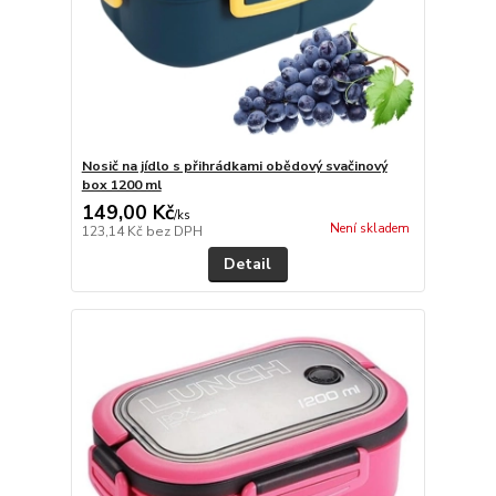
Nosič na jídlo s přihrádkami obědový svačinový
box 1200 ml
149,00 Kč
/
ks
Není skladem
123,14 Kč
bez DPH
Detail