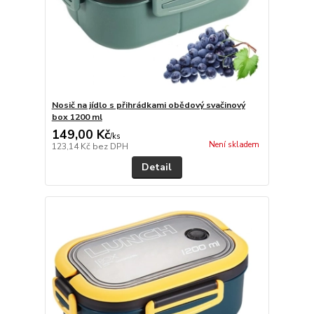
Nosič na jídlo s přihrádkami obědový svačinový
box 1200 ml
149,00 Kč
/
ks
Není skladem
123,14 Kč
bez DPH
Detail