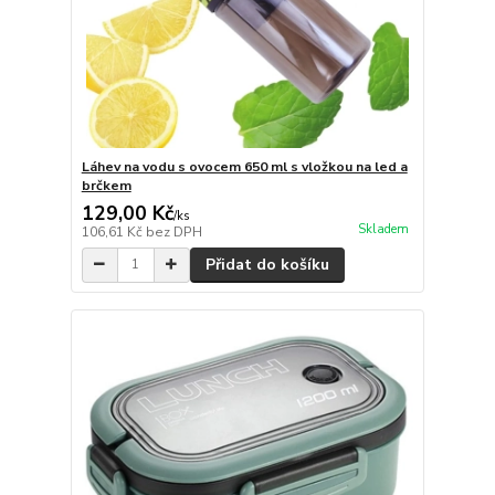
Láhev na vodu s ovocem 650 ml s vložkou na led a
brčkem
129,00 Kč
/
ks
Skladem
106,61 Kč
bez DPH
Přidat do košíku