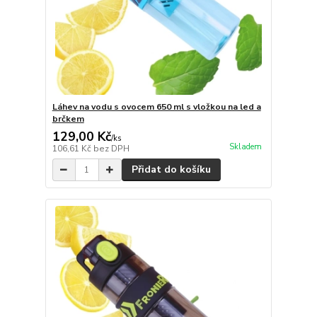
Láhev na vodu s ovocem 650 ml s vložkou na led a
brčkem
129,00 Kč
/
ks
Skladem
106,61 Kč
bez DPH
Přidat do košíku