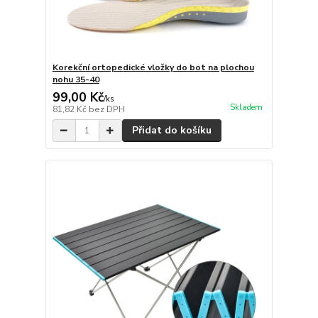
Korekční ortopedické vložky do bot na plochou
nohu 35-40
99,00 Kč
/
ks
Skladem
81,82 Kč
bez DPH
Přidat do košíku