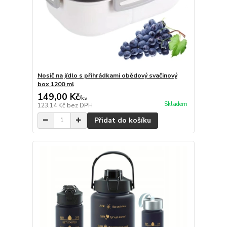
Nosič na jídlo s přihrádkami obědový svačinový
box 1200 ml
149,00 Kč
/
ks
Skladem
123,14 Kč
bez DPH
Přidat do košíku