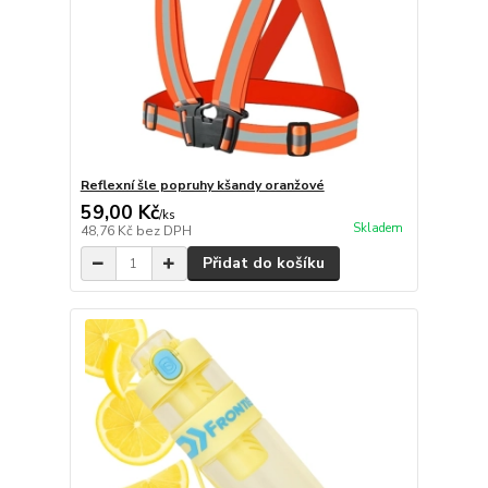
Reflexní šle popruhy kšandy oranžové
59,00 Kč
/
ks
Skladem
48,76 Kč
bez DPH
Přidat do košíku