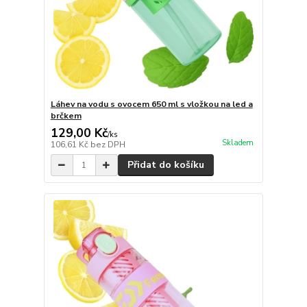
Láhev na vodu s ovocem 650 ml s vložkou na led a
brčkem
129,00 Kč
/
ks
Skladem
106,61 Kč
bez DPH
Přidat do košíku