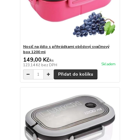
Nosič na jídlo s přihrádkami obědový svačinový
box 1200 ml
149,00 Kč
/
ks
Skladem
123,14 Kč
bez DPH
Přidat do košíku