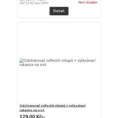
Není skladem
247,11 Kč
bez DPH
Detail
Odstranovač zvířecích chlupů + vyčesávací
rukavice na srst
129,00 Kč
/
ks