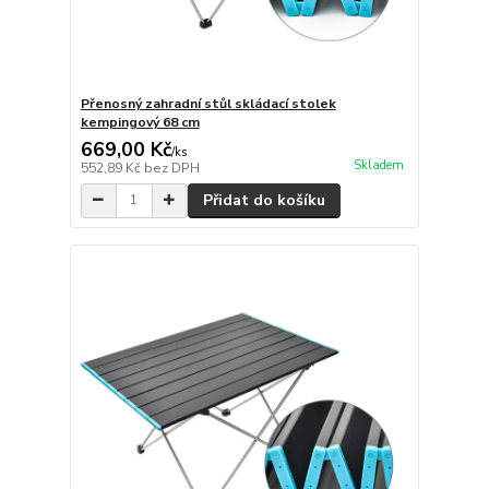
Přenosný zahradní stůl skládací stolek
kempingový 68 cm
669,00 Kč
/
ks
Skladem
552,89 Kč
bez DPH
Přidat do košíku