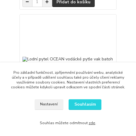
Přidat do košíku
Pro základní funkčnost, zpříjemnění používání webu, analytické
účely a v případě udělení souhlasu také pro účely cílení reklamy
využíváme soubory cookies. Nastavení vlastních preferencí
cookies můžete kdykoli upravit odkazem ve spodní části stránek.
Souhlasím
Nastavení
Lodní pytel OCEAN vodácké pytle vak batoh 10 L
199,00 Kč
/
ks
Souhlas můžete odmítnout
zde
.
Skladem
164,46 Kč
bez DPH
Přidat do košíku