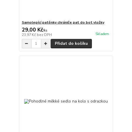
Samolepící patěnky chrániče pat do bot vložky
29,00 Kč
/
ks
Skladem
23,97 Kč
bez DPH
Přidat do košíku