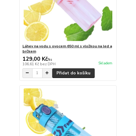
Láhev na vodu s ovocem 650 ml s vložkou na led a
brčkem
129,00 Kč
/
ks
Skladem
106,61 Kč
bez DPH
Přidat do košíku