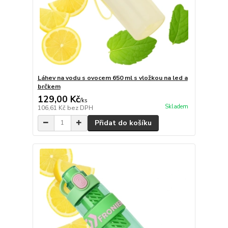
Láhev na vodu s ovocem 650 ml s vložkou na led a
brčkem
129,00 Kč
/
ks
Skladem
106,61 Kč
bez DPH
Přidat do košíku