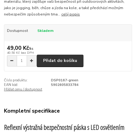
materiálu, který zajišťuje vaši bezpečnost při outdoorových aktivitách,
jako je jogging, běh, chůze a jízda na kole, a také předchází možným
nebezpečím způsobeným tma...
celý popis
Dostupnost
Skladem
49,00 Kč
/
ks
40,50 Kč
bez DPH
Přidat do košíku
Číslo produktu:
DSP0167-green
EAN kód:
5902605833784
Hlídat cenu / dostupnost
Kompletní specifikace
Reflexní výstražná bezpečnostní páska s LED osvětlením