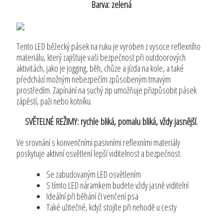
Barva: zelená
Tento LED běžecký pásek na ruku je vyroben z vysoce reflexního
materiálu, který zajišťuje vaši bezpečnost při outdoorových
aktivitách, jako je jogging, běh, chůze a jízda na kole, a také
předchází možným nebezpečím způsobeným tmavým
prostředím. Zapínání na suchý zip umožňuje přizpůsobit pásek
zápěstí, paži nebo kotníku.
SVĚTELNÉ REŽIMY: rychle bliká, pomalu bliká, vždy jasnější.
Ve srovnání s konvenčními pasivními reflexními materiály
poskytuje aktivní osvětlení lepší viditelnost a bezpečnost.
Se zabudovaným LED osvětlením
S tímto LED náramkem budete vždy jasně viditelní
Ideální při běhání či venčení psa
Také užitečné, když stojíte při nehodě u cesty