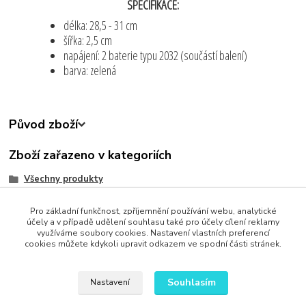
SPECIFIKACE:
délka: 28,5 - 31 cm
šířka: 2,5 cm
napájení: 2 baterie typu 2032 (součástí balení)
barva: zelená
Původ zboží
Zboží zařazeno v kategoriích
Všechny produkty
Sport Rekreace Turistika
Pro základní funkčnost, zpříjemnění používání webu, analytické
Zjednodušte svůj život
účely a v případě udělení souhlasu také pro účely cílení reklamy
využíváme soubory cookies. Nastavení vlastních preferencí
cookies můžete kdykoli upravit odkazem ve spodní části stránek.
Souhlasím
Nastavení
Upravit sběr cookies.