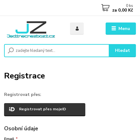
0
ks
za
0,00 Kč
Menu
Hledat
Registrace
Registrovat přes:
Registrovat přes mojeID
Osobní údaje
Email
*