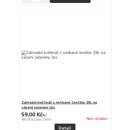
Zahradní květináč z netkané textilie 39L na
sázení zeleniny 1ks
59,00 Kč
/
ks
Není skladem
48,76 Kč
bez DPH
Detail