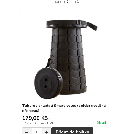
strana
z 1
Taburet skládací Smart teleskopická stolička
přenosná
179,00 Kč
/
ks
Skladem
147,93 Kč
bez DPH
Přidat do košíku