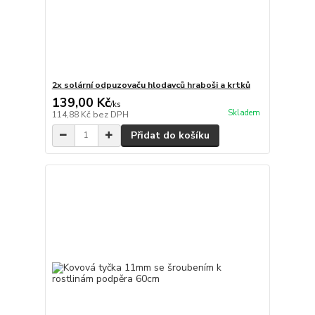
2x solární odpuzovaču hlodavců hraboši a krtků
139,00 Kč
/
ks
Skladem
114,88 Kč
bez DPH
Přidat do košíku