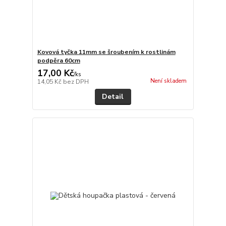
Kovová tyčka 11mm se šroubením k rostlinám
podpěra 60cm
17,00 Kč
/
ks
Není skladem
14,05 Kč
bez DPH
Detail