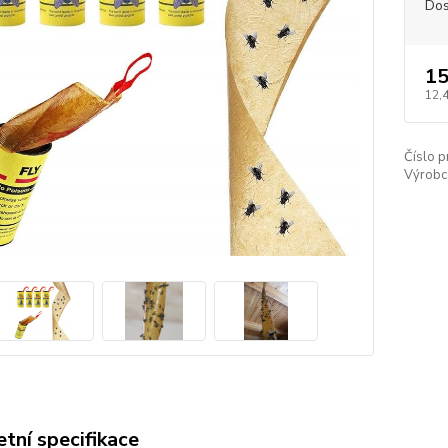
Dos
15
12,
Číslo p
Výrobc
tní specifikace