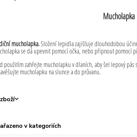
Mucholapka
diční mucholapka.
Složení lepidla zajišťuje dlouhodobou účinno
holapka se dá upevnit pomocí očka, nebo připnout pomocí př
d použitím zahřejte mucholapku v dlaních, aby šel lepový pás s
avěšujte mucholapku na slunce a do průvanu.
zboží
zařazeno v kategoriích