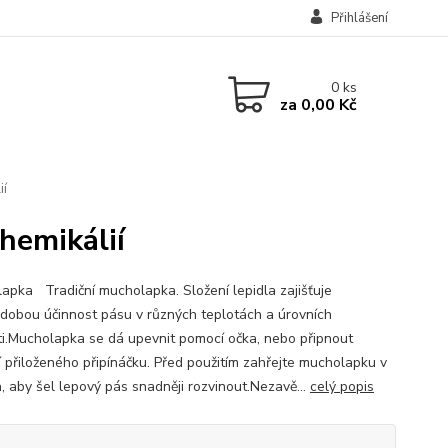
Přihlášení
0
ks
za
0,00 Kč
ií
hemikálií
apka Tradiční mucholapka. Složení lepidla zajišťuje
dobou účinnost pásu v různých teplotách a úrovních
ti.Mucholapka se dá upevnit pomocí očka, nebo připnout
 přiloženého připínáčku. Před použitím zahřejte mucholapku v
h, aby šel lepový pás snadněji rozvinout.Nezavě...
celý popis