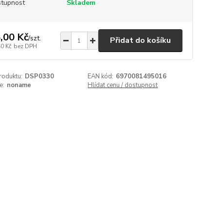
tupnost
Skladem
,00 Kč
/
szt.
Přidat do košíku
40 Kč
bez DPH
roduktu:
DSP0330
EAN kód:
6970081495016
e:
noname
Hlídat cenu / dostupnost