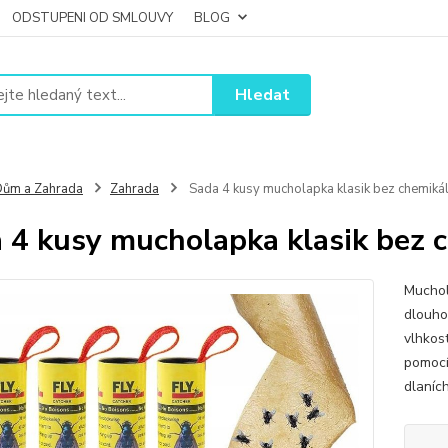
ODSTUPENI OD SMLOUVY
BLOG
Hledat
ům a Zahrada
Zahrada
Sada 4 kusy mucholapka klasik bez chemikál
 4 kusy mucholapka klasik bez c
Muchol
dlouho
vlhkos
pomocí
dlaníc