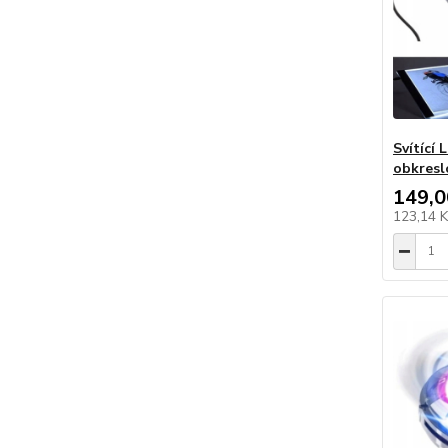
Svítící
obkresl
149,0
123,14 