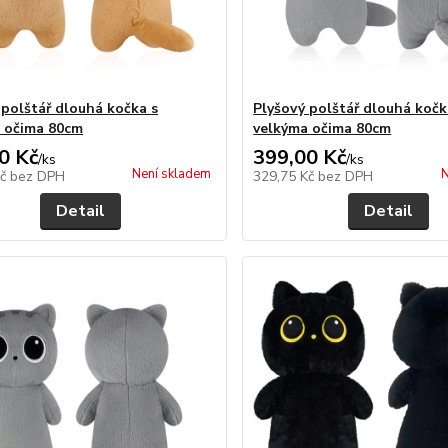
 polštář dlouhá kočka s
Plyšový polštář dlouhá kočk
 očima 80cm
velkýma očima 80cm
0 Kč
399,00 Kč
/
ks
/
ks
Není skladem
N
Kč
bez DPH
329,75 Kč
bez DPH
Detail
Detail