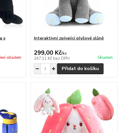
a s
Interaktivní zpívající plyšové slůně
299,00 Kč
/
ks
ení skladem
Skladem
247,11 Kč
bez DPH
Přidat do košíku