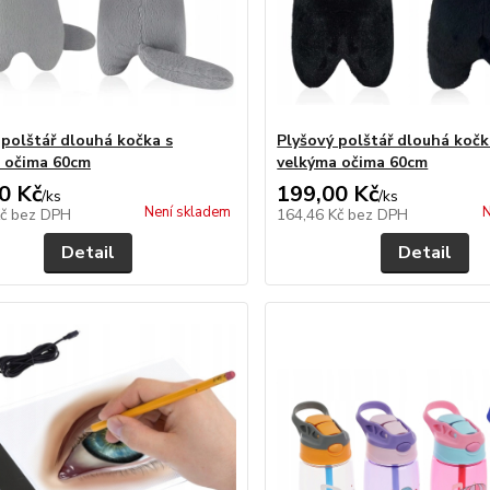
 polštář dlouhá kočka s
Plyšový polštář dlouhá kočk
 očima 60cm
velkýma očima 60cm
0 Kč
199,00 Kč
/
ks
/
ks
Není skladem
N
Kč
bez DPH
164,46 Kč
bez DPH
Detail
Detail