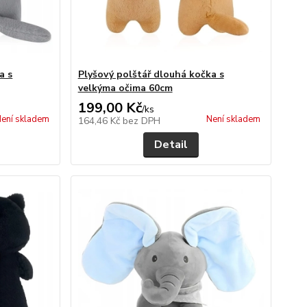
a s
Plyšový polštář dlouhá kočka s
velkýma očima 60cm
199,00 Kč
/
ks
ení skladem
Není skladem
164,46 Kč
bez DPH
Detail