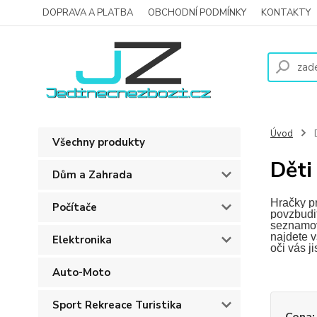
DOPRAVA A PLATBA
OBCHODNÍ PODMÍNKY
KONTAKTY
Úvod
D
Všechny produkty
Děti
Dům a Zahrada
Hračky pr
Počítače
povzbudit
seznamova
najdete v
Elektronika
oči vás ji
Auto-Moto
Sport Rekreace Turistika
Cena: