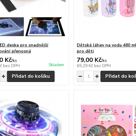
 LED deska pro snadnější
Dětská láhev na vodu 480 m
ování přenosná
pro děti
0 Kč
79,00 Kč
/
ks
/
ks
Skladem
Kč
bez DPH
65,29 Kč
bez DPH
Přidat do košíku
Přidat do ko