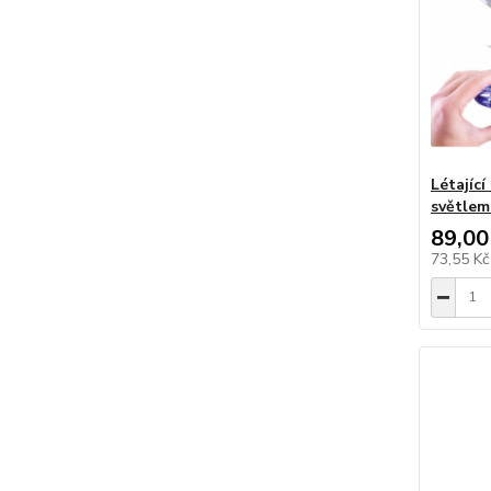
Létající
světlem
89,00
73,55 K