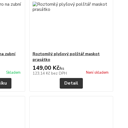
na zubní
Roztomilý plyšový polštář maskot
prasátko
149,00 Kč
/
ks
Skladem
Není skladem
123,14 Kč
bez DPH
šíku
Detail