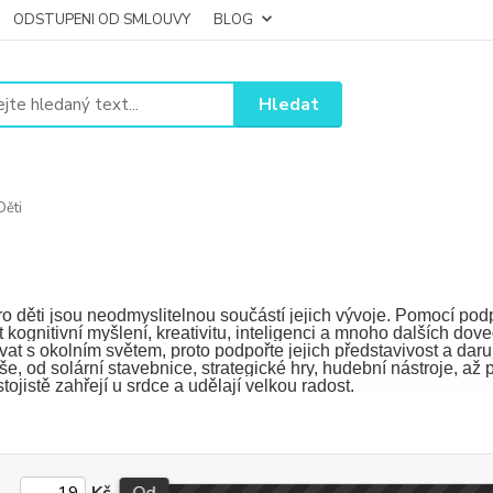
ODSTUPENI OD SMLOUVY
BLOG
Hledat
ěti
o děti jsou neodmyslitelnou součástí jejich vývoje. Pomocí podp
 kognitivní myšlení, kreativitu, inteligenci a mnoho dalších dov
t s okolním světem, proto podpořte jejich představivost a daru
še, od solární stavebnice, strategické hry, hudební nástroje, a
stojistě zahřejí u srdce a udělají velkou radost.
Kč
Od