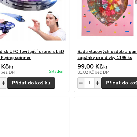
 disk UFO levitující drone s LED
Sada vlasových ozdob a gum
 Flying spinner
copánky pro dívky 1195 ks
 Kč
99,00 Kč
/
ks
/
ks
Skladem
č
bez DPH
81,82 Kč
bez DPH
Přidat do košíku
Přidat do ko