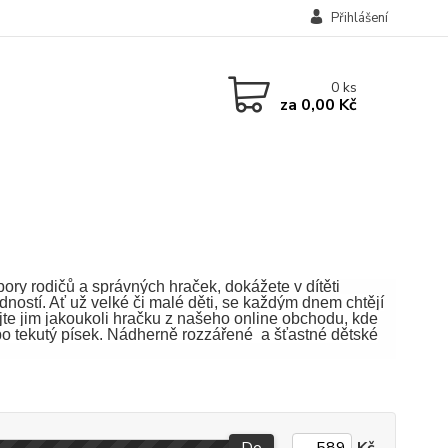
Přihlášení
0
ks
za
0,00 Kč
ory rodičů a správných hraček, dokážete v dítěti
edností. Ať už velké či malé děti, se každým dnem chtějí
jte jim jakoukoli hračku z našeho online obchodu, kde
ž po tekutý písek. Nádherně rozzářené a šťastné dětské
Do
Kč