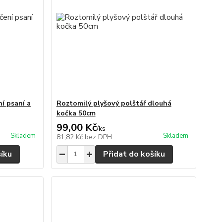
ní psaní a
Roztomilý plyšový polštář dlouhá
kočka 50cm
99,00 Kč
/
ks
Skladem
Skladem
81,82 Kč
bez DPH
šíku
Přidat do košíku