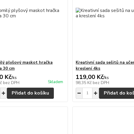
lý plyšový maskot hračka
Kreativní sada sešitů na uče
a 30 cm
kreslení 4ks
0 Kč
119,00 Kč
/
ks
/
ks
Skladem
Kč
bez DPH
98,35 Kč
bez DPH
Přidat do košíku
Přidat do ko