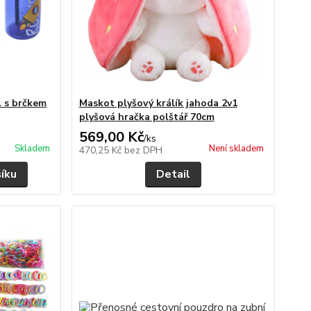
l s brčkem
Maskot plyšový králík jahoda 2v1
plyšová hračka polštář 70cm
569,00 Kč
/
ks
Skladem
Není skladem
470,25 Kč
bez DPH
šíku
Detail