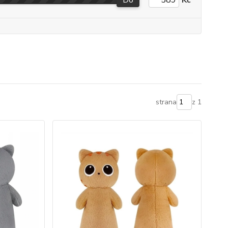
strana
z 1