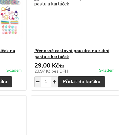
iček na
Přenosné cestovní pouzdro na zubní
pastu a kartáček
29,00 Kč
/
ks
Skladem
Skladem
23,97 Kč
bez DPH
šíku
Přidat do košíku