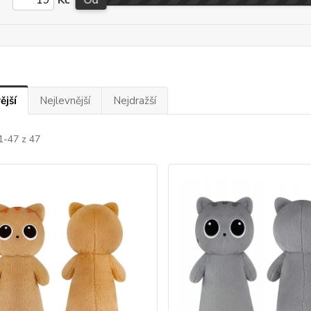
ější
Nejlevnější
Nejdražší
1-47 z 47