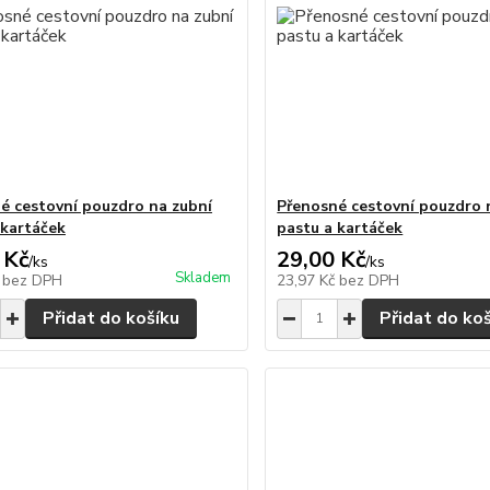
é cestovní pouzdro na zubní
Přenosné cestovní pouzdro 
 kartáček
pastu a kartáček
 Kč
29,00 Kč
/
ks
/
ks
Skladem
č
bez DPH
23,97 Kč
bez DPH
Přidat do košíku
Přidat do ko