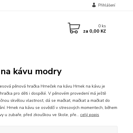
Přihlášení
0
ks
za
0,00 Kč
 na kávu modry
resová pěnová hračka Hrneček na kávu Hrnek na kávu je
 hračka pro děti i dospělé. V pěnovém provedení má ještě
čnou skvělou vlastnost, dá se mačkat, mačkat a mačkat do
ání. Hrnek na kávu se osvědčí v stresových momentech, během
vy u zubaře, před zkouškou ve škole, pře...
celý popis