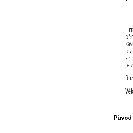
Hrn
pěn
káv
pra
se 
je 
Roz
Věk
Původ 