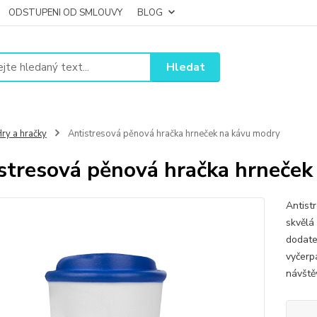
ODSTUPENI OD SMLOUVY
BLOG
Hledat
ry a hračky
Antistresová pěnová hračka hrneček na kávu modry
stresová pěnová hračka hrneček
Antist
skvělá
dodate
vyčerp
návště