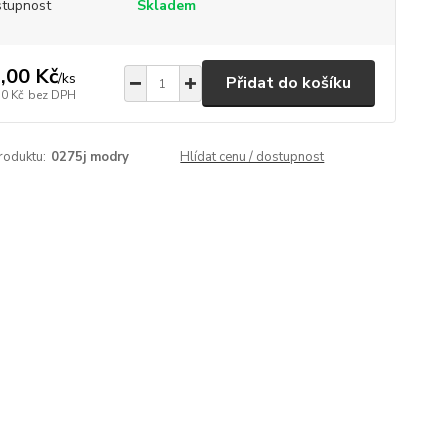
tupnost
Skladem
,00 Kč
/
ks
Přidat do košíku
70 Kč
bez DPH
roduktu:
0275j modry
Hlídat cenu / dostupnost