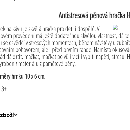
Antistresová pěnová hračka 
ek na kávu je skvělá hračka pro děti i dospělé. V
ovém provedení má ještě dodatečnou skvělou vlastnost, dá se 
u se osvědčí v stresových momentech, během návštěvy u zubař
covním pohovorem, ale i před prvním rande. Namísto okusování
rád dá drtit, mačkat, mačkat po vůli v cíli vybití napětí, stresu.
vyroben z materiálu z paměťové pěny.
měry hrnku 10 x 6 cm.
 3+
zboží