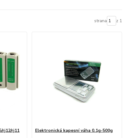
strana
z 1
/rj12/rj11
Elektronická kapesní váha 0.1g-500g