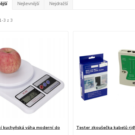
ější
Nejlevnější
Nejdražší
1-3 z 3
ní kuchyňská váha moderní do
Tester zkoušečka kabelů rj45