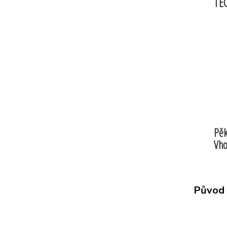
TE
Pěk
Vho
Původ 