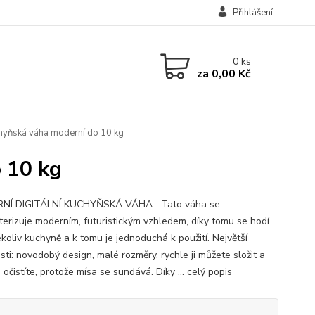
Přihlášení
0
ks
za
0,00 Kč
chyňská váha moderní do 10 kg
 10 kg
NÍ DIGITÁLNÍ KUCHYŇSKÁ VÁHA Tato váha se
terizuje moderním, futuristickým vzhledem, díky tomu se hodí
koliv kuchyně a k tomu je jednoduchá k použití. Největší
ti: novodobý design, malé rozměry, rychle ji můžete složit a
i očistíte, protože mísa se sundává. Díky ...
celý popis