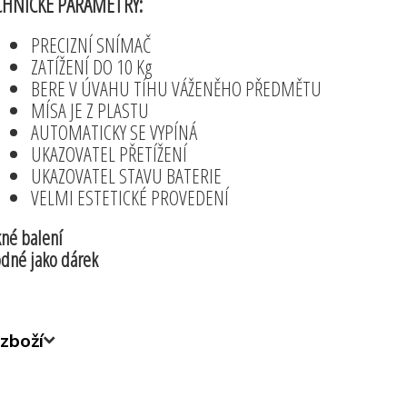
CHNICKÉ PARAMETRY:
PRECIZNÍ SNÍMAČ
ZATÍŽENÍ DO 10 Kg
BERE V ÚVAHU TÍHU VÁŽENĚHO PŘEDMĚTU
MÍSA JE Z PLASTU
AUTOMATICKY SE VYPÍNÁ
UKAZOVATEL PŘETÍŽENÍ
UKAZOVATEL STAVU BATERIE
VELMI ESTETICKÉ PROVEDENÍ
né balení
dné jako dárek
zboží