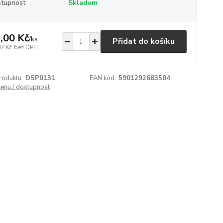
tupnost
Skladem
,00 Kč
/
ks
Přidat do košíku
02 Kč
bez DPH
roduktu:
DSP0131
EAN kód:
5901292683504
cenu / dostupnost