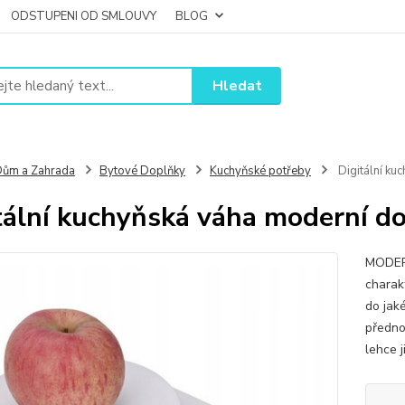
ODSTUPENI OD SMLOUVY
BLOG
Hledat
ům a Zahrada
Bytové Doplňky
Kuchyňské potřeby
Digitální ku
tální kuchyňská váha moderní do
MODER
charak
do jaké
přednos
lehce j