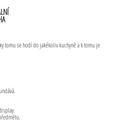
LNÍ
HA
ky tomu se hodí do jakékoliv kuchyně a k tomu je
sundává.
display.
 předmětu.