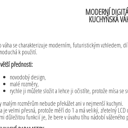
MODERNÍ DIGITÁ
KUCHYŇSKÁ VÁ
o váha se charakterizuje moderním, futuristickým vzhledem, dí
noduchá k použití.
větší přednosti:
novodobý design,
malé rozměry,
rychle ji můžete složit a lehce ji očistíte, protože mísa se 
y malým rozměrům nebude překážet ani v nejmenší kuchyni.
a je velmi přesná, protože měří do 1 a má veliký, zřetelný LCD 
mi důležitou funkcií je, že bere v úvahu tíhu nádobí váženého