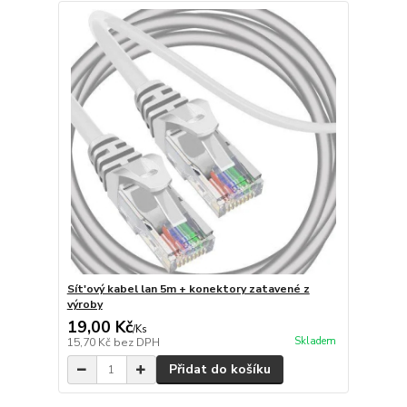
Sít'ový kabel lan 5m + konektory zatavené z
výroby
19,00 Kč
/
Ks
Skladem
15,70 Kč
bez DPH
Přidat do košíku