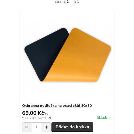
strana
z 1
Ochranná podložka na psaci stůl 80x30
69,00 Kč
/
ks
Skladem
57,02 Kč
bez DPH
Přidat do košíku