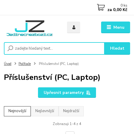
0
ks
za
0,00 Kč
Menu
Hledat
Úvod
Počítače
Příslušenství (PC, Laptop)
Příslušenství (PC, Laptop)
Upřesnit parametry
Nejnovější
Nejlevnější
Nejdražší
Zobrazuji 1-4 z 4