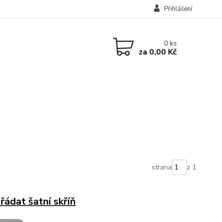
Přihlášení
0
ks
za
0,00 Kč
strana
z 1
řádat šatní skříň