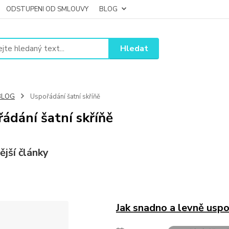
ODSTUPENI OD SMLOUVY
BLOG
Hledat
BLOG
Uspořádání šatní skříňě
ádání šatní skříňě
ější články
Jak snadno a levně uspo