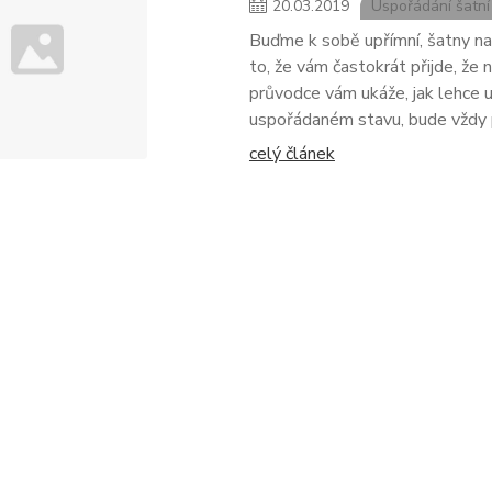
20
.
03
.
2019
Uspořádání šatní
Buďme k sobě upřímní, šatny nad 
to, že vám častokrát přijde, že 
průvodce vám ukáže, jak lehce u
uspořádaném stavu, bude vždy 
celý článek