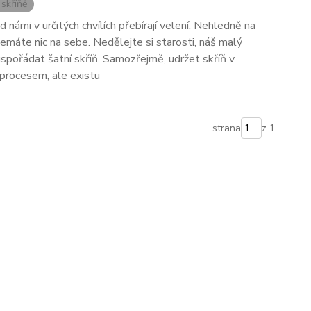
 skříňě
námi v určitých chvílích přebírají velení. Nehledně na
nemáte nic na sebe. Nedělejte si starosti, náš malý
spořádat šatní skříň. Samozřejmě, udržet skříň v
procesem, ale existu
strana
z 1