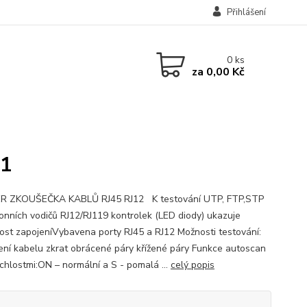
Přihlášení
0
ks
za
0,00 Kč
11
R ZKOUŠEČKA KABLŮ RJ45 RJ12 K testování UTP, FTP,STP
fonních vodičů RJ12/RJ119 kontrolek (LED diody) ukazuje
ost zapojeníVybavena porty RJ45 a RJ12 Možnosti testování:
ení kabelu zkrat obrácené páry křížené páry Funkce autoscan
ychlostmi:ON – normální a S - pomalá ...
celý popis