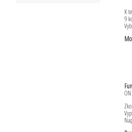
K t
9 k
Vyb
Mož
Fun
ON 
Zko
Vyp
Nap