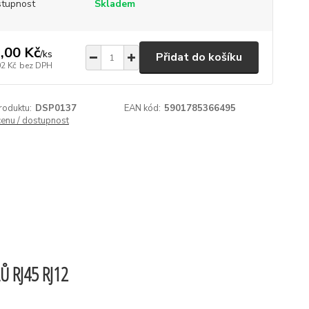
tupnost
Skladem
,00 Kč
/
ks
Přidat do košíku
02 Kč
bez DPH
roduktu:
DSP0137
EAN kód:
5901785366495
cenu / dostupnost
Ů RJ45 RJ12