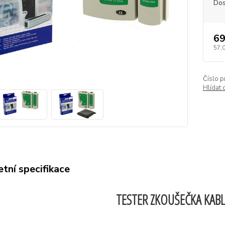
Dos
69
57,
Číslo p
Hlídat 
tní specifikace
TESTER ZKOUŠEČKA KABL