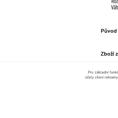
Roz
Váh
Původ 
Zboží 
Všech
Pro základní funk
účely cílení reklam