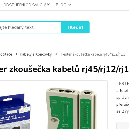
ODSTUPENI OD SMLOUVY
BLOG
Hledat
očítače
Kabely a Koncovky
Tester zkoušečka kabelů rj45/rj12/rj11
er zkoušečka kabelů rj45/rj12/rj
TESTE
a tele
správn
přeruš
se 2 r