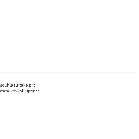
tronika
 souhlasu také pro
žete kdykoli upravit
Vytvořeno na
Eshop-rychle.cz