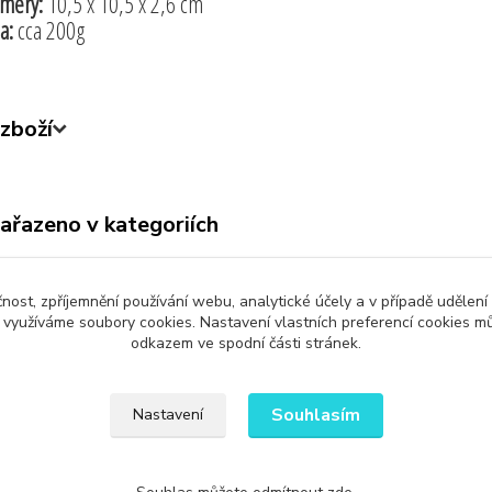
měry:
10,5 x 10,5 x 2,6 cm
a:
cca 200g
zboží
zařazeno v kategoriích
ny produkty
Kabely a Koncovky
Elek
čnost, zpříjemnění používání webu, analytické účely a v případě udělení
y využíváme soubory cookies. Nastavení vlastních preferencí cookies mů
odkazem ve spodní části stránek.
Upravit sběr cookies.
Souhlasím
Nastavení