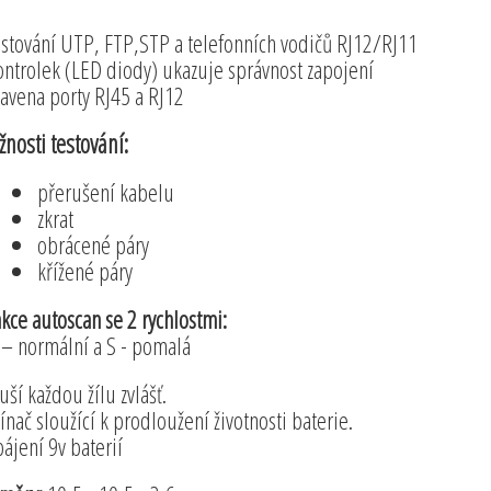
estování UTP, FTP,STP a telefonních vodičů RJ12/RJ11
ontrolek (LED diody) ukazuje správnost zapojení
avena porty RJ45 a RJ12
nosti testování:
přerušení kabelu
zkrat
obrácené páry
křížené páry
kce autoscan se 2 rychlostmi:
– normální a S - pomalá
uší každou žílu zvlášť.
ínač sloužící k prodloužení životnosti baterie.
ájení 9v baterií