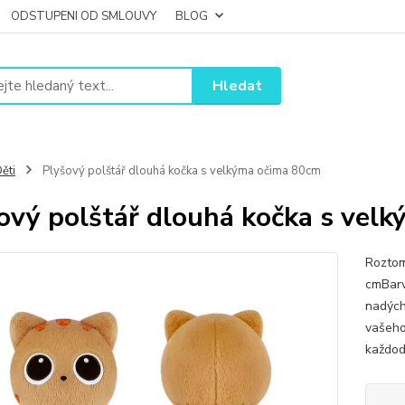
ODSTUPENI OD SMLOUVY
BLOG
Hledat
ěti
Plyšový polštář dlouhá kočka s velkýma očima 80cm
ový polštář dlouhá kočka s vel
Roztom
cmBarv
nadých
vašeho
každod