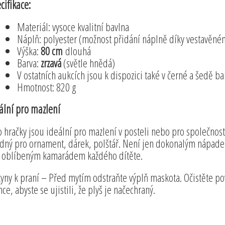
cifikace:
Materiál: vysoce kvalitní bavlna
Náplň: polyester (možnost přidání náplně díky vestavěné
Výška:
80 cm
dlouhá
Barva:
zrzavá
(světle hnědá)
V ostatních aukcích jsou k dispozici také v černé a šedě ba
Hmotnost: 820 g
ální pro mazlení
o hračky jsou ideální pro mazlení v posteli nebo pro společnost
dný pro ornament, dárek, polštář. Není jen dokonalým nápadem
t oblíbeným kamarádem každého dítěte.
yny k praní – Před mytím odstraňte výplň maskota. Očistěte p
nce, abyste se ujistili, že plyš je načechraný.