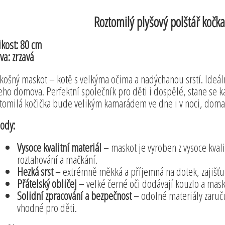
Roztomilý plyšový polštář kočk
ikost: 80 cm
va: zrzavá
košný maskot – kotě s velkýma očima a nadýchanou srstí. Ideál
eho domova. Perfektní společník pro děti i dospělé, stane se 
tomilá kočička bude velikým kamarádem ve dne i v noci, doma 
ody:
Vysoce kvalitní materiál
– maskot je vyroben z vysoce kvali
roztahování a mačkání.
Hezká srst
– extrémně měkká a příjemná na dotek, zajišťuj
Přátelský obličej
– velké černé oči dodávají kouzlo a mask
Solidní zpracování a bezpečnost
– odolné materiály zaruč
vhodné pro děti.