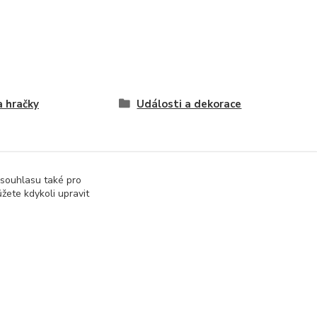
a hračky
Události a dekorace
 souhlasu také pro
žete kdykoli upravit
Vytvořeno na
Eshop-rychle.cz