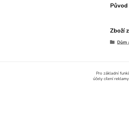
Původ 
Zboží 
Dům 
Pro základní funk
účely cílení reklam