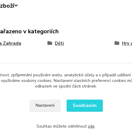
zboží
zařazeno v kategoriích
a Zahrada
Děti
Hry 
čnost, zpříjemnění používání webu, analytické účely a v případě udělení
Upravit sběr cookies.
y využíváme soubory cookies. Nastavení vlastních preferencí cookies mů
odkazem ve spodní části stránek.
Souhlasím
Nastavení
Souhlas můžete odmítnout
zde
.