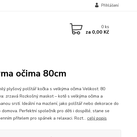
Přihlášení
0
ks
za
0,00 Kč
kýma očima 80cm
ilý plyšový polštář kočka s velkýma očima Velikost: 80
a: zrzavá Rozkošný maskot – kotě s velkýma očima a
anou srstí. Ideální na mazlení, jako polštář nebo dekorace do
 domova. Perfektní společník pro děti i dospělé, stane se
enním přítelem pro spánek a relaxaci. Rozt...
celý popis