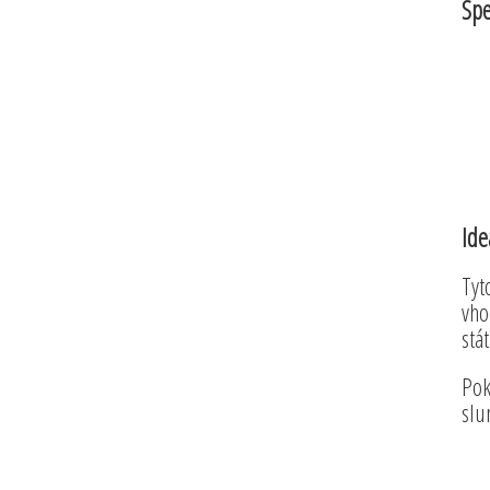
Spe
Ide
Tyt
vho
stá
Pok
slu