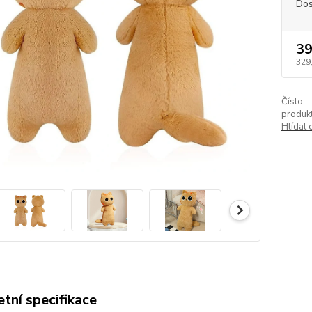
Dos
39
329
Číslo
produkt
Hlídat 
tní specifikace