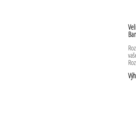
Vel
Bar
Roz
vaš
Roz
Výh