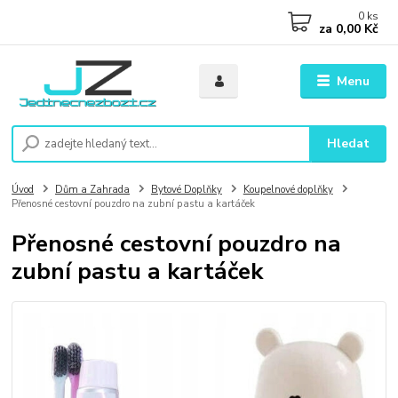
0
ks
za
0,00 Kč
Menu
Hledat
Úvod
Dům a Zahrada
Bytové Doplňky
Koupelnové doplňky
Přenosné cestovní pouzdro na zubní pastu a kartáček
Přenosné cestovní pouzdro na
zubní pastu a kartáček