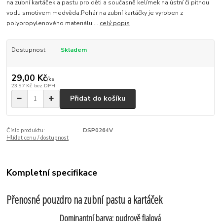
na zubní kartáček a pastu pro děti a současně kelímek na ústní či pitnou
vodu smotivem medvěda.Pohár na zubní kartáčky je vyroben z
polypropylenového materiálu,...
celý popis
Dostupnost
Skladem
29,00 Kč
/
ks
23,97 Kč
bez DPH
Přidat do košíku
Číslo produktu:
DSP0264V
Hlídat cenu / dostupnost
Kompletní specifikace
Přenosné pouzdro na zubní pastu a kartáček
Dominantní barva: pudrově fialová