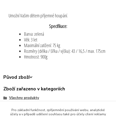
Umožní Vašim dětem příjemné houpání.
Specifikace:
Barva: zelená
Věk: 3 let
Maximální zatížení: 75 kg
Rozměry (délka / šířka / výška): 43 / 16,5 / max. 175cm
Hmotnost: 900g
Původ zboží
Zboží zařazeno v kategoriích
Všechny produkty
Děti
Pro základní funkčnost, zpříjemnění používání webu, analytické
Zahrada
účely a v případě udělení souhlasu také pro účely cílení reklamy