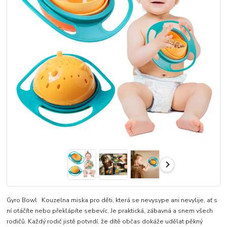
Gyro Bowl Kouzelna miska pro děti, která se nevysype ani nevylije, ať s
ní otáčíte nebo překlápíte sebevíc. Je praktická, zábavná a snem všech
rodičů. Každý rodič jistě potvrdí, že dítě občas dokáže udělat pěkný