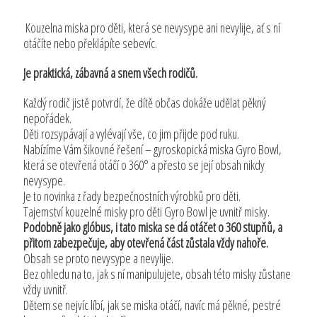
Kouzelna miska pro děti, která se nevysype ani nevylije, ať s ní
otáčíte nebo překlápíte sebevíc.
Je praktická, zábavná a snem všech rodičů.
Každý rodič jistě potvrdí, že dítě občas dokáže udělat pěkný
nepořádek.
Děti rozsypávají a vylévají vše, co jim přijde pod ruku.
Nabízíme Vám šikovné řešení – gyroskopická miska Gyro Bowl,
která se otevřená otáčí o 360° a přesto se její obsah nikdy
nevysype.
Je to novinka z řady bezpečnostních výrobků pro děti.
Tajemství kouzelné misky pro děti Gyro Bowl je uvnitř misky.
Podobně jako glóbus, i tato miska se dá otáčet o 360 stupňů, a
přitom zabezpečuje, aby otevřená část zůstala vždy nahoře.
Obsah se proto nevysype a nevylije.
Bez ohledu na to, jak s ní manipulujete, obsah této misky zůstane
vždy uvnitř.
Dětem se nejvíc líbí, jak se miska otáčí, navíc má pěkné, pestré