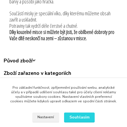
barvy a působí jako hračka.
Součástí misky je speciální víko, díky kterému můžeme obsah
zavřít a uskladnit.
Potraviny tak vydrží déle čerstvé a chutné.
Díky kouzelné misce si můžete být jisti, že oblíbené dobroty pro
Vaše dítě neskončí na zemi – zůstanou v misce.
Původ zboží
Zboží zařazeno v kategoriích
Všechny produkty
Pro základní funkčnost, zpříjemnění používání webu, analytické
Děti
účely a v případě udělení souhlasu také pro účely cílení reklamy
využíváme soubory cookies. Nastavení vlastních preferencí
cookies můžete kdykoli upravit odkazem ve spodní části stránek.
Souhlasím
Nastavení
Upravit sběr cookies.