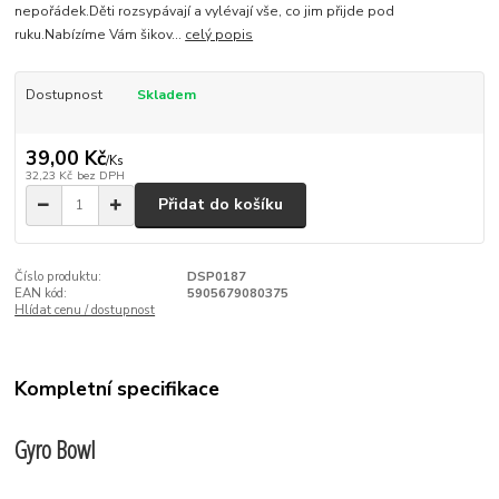
nepořádek.Děti rozsypávají a vylévají vše, co jim přijde pod
ruku.Nabízíme Vám šikov...
celý popis
Dostupnost
Skladem
39,00 Kč
/
Ks
32,23 Kč
bez DPH
Přidat do košíku
Číslo produktu:
DSP0187
EAN kód:
5905679080375
Hlídat cenu / dostupnost
Kompletní specifikace
Gyro Bowl