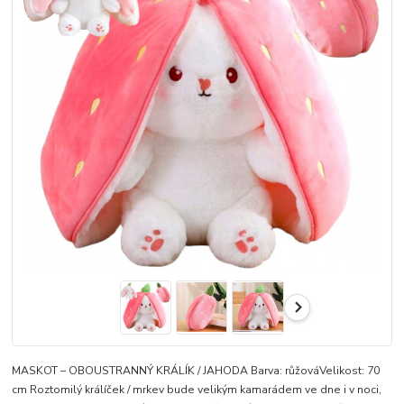
MASKOT – OBOUSTRANNÝ KRÁLÍK / JAHODA Barva: růžováVelikost: 70
cm Roztomilý králíček / mrkev bude velikým kamarádem ve dne i v noci,