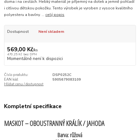
doma i na cestách. Hebký materiál je příjemný na dotek a jemně pohladí
i citlivou dětskou pokožku. Tento výrobek je vyroben z vysoce kvalitního
polyesteru a bavlny. ...
celý popis
Dostupnost
Není skladem
569,00 Kč
/
ks
470,25 Kč
bez DPH
Momentálně není k dispozici
Číslo produktu:
DSP0252C
EAN kód:
5905679083109
Hlídat cenu / dostupnost
Kompletní specifikace
MASKOT – OBOUSTRANNÝ KRÁLÍK / JAHODA
Barva: růžová