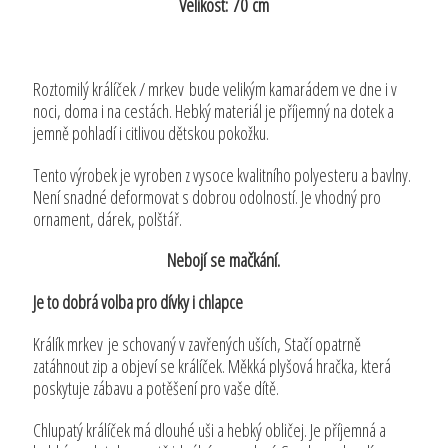
Velikost: 70 cm
Roztomilý králíček / mrkev bude velikým kamarádem ve dne i v
noci, doma i na cestách. Hebký materiál je příjemný na dotek a
jemně pohladí i citlivou dětskou pokožku.
Tento výrobek je vyroben z vysoce kvalitního polyesteru a bavlny.
Není snadné deformovat s dobrou odolností. Je vhodný pro
ornament, dárek, polštář.
Nebojí se mačkání.
Je to dobrá volba pro dívky i chlapce
Králík mrkev je schovaný v zavřených uších, Stačí opatrně
zatáhnout zip a objeví se králíček. Měkká plyšová hračka, která
poskytuje zábavu a potěšení pro vaše dítě.
Chlupatý králíček má dlouhé uši a hebký obličej. Je příjemná a