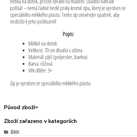
hebká na dotek, prostě ideální na mazlení. Snadno nahradí
polštář – nemá žádné tvrdé prvky kromě zipu, který je vyroben ze
speciálního měkkého plastu. Tento zip otevírejte opatrně, aby
nedošlo k jeho poškození!
Popis:
Měkké na dotek
Velikost: 70 cm dlouhá s ušima
Materiál: plyš (polyester, bavlna)
Barva: růžová
Věk dítěte: 3+
Zip je vyroben ze speciálního měkkého plastu.
Původ zboží
Zboží zařazeno v kategoriích
Děti