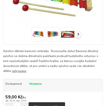
Xylofon dětské barevné cimbálky Rozezvučte duhu! Barevný dřevěný
xylofon se dvěma dřevěnými paličkami probudí hudebního virtuóza i v
tom nejzlobivějším raubíři.Tradiční hračka, se kterou rozvíjíte hudební
dovednosti dítěte, cit pro umění a nadto xylofon vede i ke zklidnění
dítěte
celý popis
Dostupnost
Skladem
59,00 Kč
/
ks
48,76 Kč
bez DPH