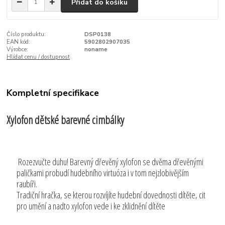
Přidat do košíku
Číslo produktu:
DSP0138
EAN kód:
5902802907035
Výrobce:
noname
Hlídat cenu / dostupnost
Kompletní specifikace
Xylofon dětské barevné cimbálky
Rozezvučte duhu! Barevný dřevěný xylofon se dvěma dřevěnými
paličkami probudí hudebního virtuóza i v tom nejzlobivějším
raubíři.
Tradiční hračka, se kterou rozvíjíte hudební dovednosti dítěte, cit
pro umění a nadto xylofon vede i ke zklidnění dítěte