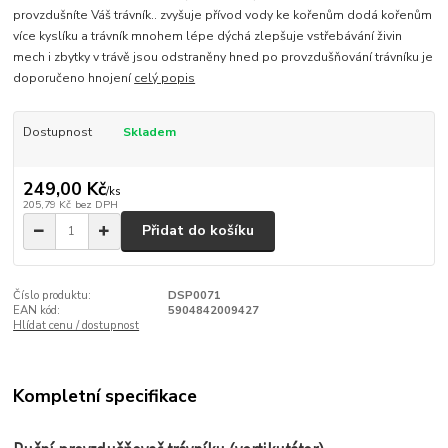
provzdušníte Váš trávník.. zvyšuje přívod vody ke kořenům dodá kořenům
více kyslíku a trávník mnohem lépe dýchá zlepšuje vstřebávání živin
mech i zbytky v trávě jsou odstraněny hned po provzdušňování trávníku je
doporučeno hnojení
celý popis
Dostupnost
Skladem
249,00 Kč
/
ks
205,79 Kč
bez DPH
Přidat do košíku
Číslo produktu:
DSP0071
EAN kód:
5904842009427
Hlídat cenu / dostupnost
Kompletní specifikace