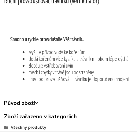
Ruční provzdušňovač trávníku (vertikutátor)
Snadno a rychle provzdušníte Váš trávník..
zvyšuje přívod vody ke kořenům
dodá kořenům více kyslíku a trávník mnohem lépe dýchá
zlepšuje vstřebávání živin
mech i zbytky v trávě jsou odstraněny
hned po provzdušňování trávníku je doporučeno hnojení
Původ zboží
Zboží zařazeno v kategoriích
Všechny produkty