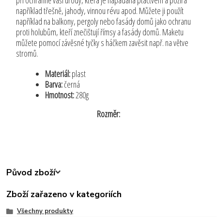
při ochranně vaší úrody, která je napadána ptactvem a požírá
například třešně, jahody, vinnou révu apod. Můžete ji použít
například na balkony, pergoly nebo fasády domů jako ochranu
proti holubům, kteří znečištují římsy a fasády domů. Maketu
můžete pomocí závěsné tyčky s háčkem zavěsit např. na větve
stromů.
Materiál:
plast
Barva:
černá
Hmotnost:
280g
Rozměr:
Původ zboží
Zboží zařazeno v kategoriích
Všechny produkty