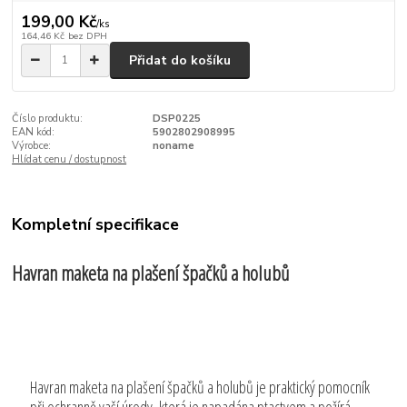
199,00 Kč
/
ks
164,46 Kč
bez DPH
Přidat do košíku
Číslo produktu:
DSP0225
EAN kód:
5902802908995
Výrobce:
noname
Hlídat cenu / dostupnost
Kompletní specifikace
Havran maketa na plašení špačků a holubů
Havran maketa na plašení špačků a holubů je praktický pomocník