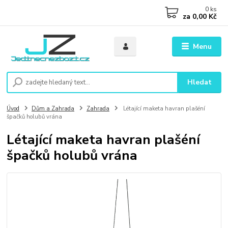
0
ks
za
0,00 Kč
Menu
Hledat
Úvod
Dům a Zahrada
Zahrada
Létající maketa havran plašéní
špačků holubů vrána
Létající maketa havran plašéní
špačků holubů vrána