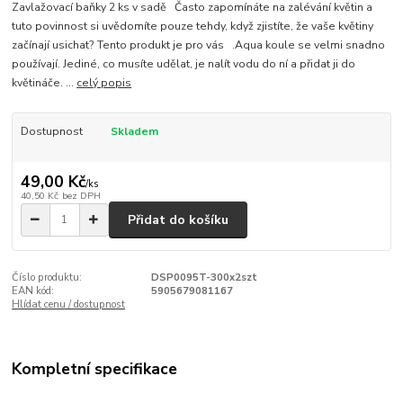
Zavlažovací baňky 2 ks v sadě Často zapomínáte na zalévání květin a
tuto povinnost si uvědomíte pouze tehdy, když zjistíte, že vaše květiny
začínají usichat? Tento produkt je pro vás .Aqua koule se velmi snadno
používají. Jediné, co musíte udělat, je nalít vodu do ní a přidat ji do
květináče. ...
celý popis
Dostupnost
Skladem
49,00 Kč
/
ks
40,50 Kč
bez DPH
Přidat do košíku
Číslo produktu:
DSP0095T-300x2szt
EAN kód:
5905679081167
Hlídat cenu / dostupnost
Kompletní specifikace