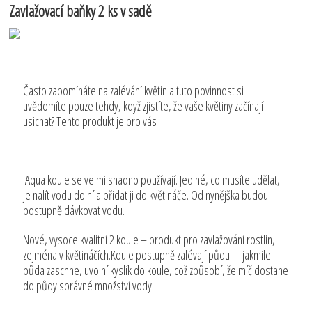
Zavlažovací baňky 2 ks v sadě
Často zapomínáte na zalévání květin a tuto povinnost si
uvědomíte pouze tehdy, když zjistíte, že vaše květiny začínají
usichat? Tento produkt je pro vás
.Aqua koule se velmi snadno používají. Jediné, co musíte udělat,
je nalít vodu do ní a přidat ji do květináče. Od nynějška budou
postupně dávkovat vodu.
Nové, vysoce kvalitní 2 koule – produkt pro zavlažování rostlin,
zejména v květináčích.Koule postupně zalévají půdu! – jakmile
půda zaschne, uvolní kyslík do koule, což způsobí, že míč dostane
do půdy správné množství vody.