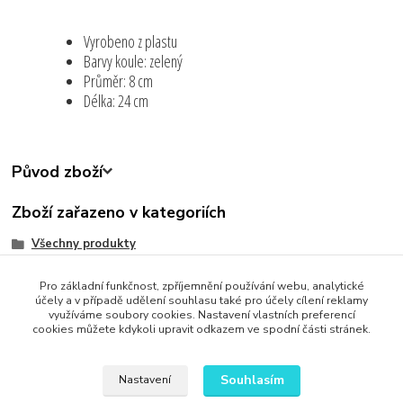
Vyrobeno z plastu
Barvy koule: zelený
Průměr: 8 cm
Délka: 24 cm
Původ zboží
Zboží zařazeno v kategoriích
Všechny produkty
Dům a Zahrada
Pro základní funkčnost, zpříjemnění používání webu, analytické
Zahrada
účely a v případě udělení souhlasu také pro účely cílení reklamy
využíváme soubory cookies. Nastavení vlastních preferencí
cookies můžete kdykoli upravit odkazem ve spodní části stránek.
Souhlasím
Nastavení
Upravit sběr cookies.