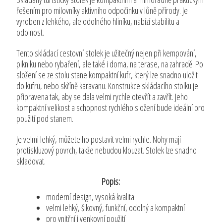
řešením pro milovníky aktivního odpočinku v lůně přírody. Je
vyroben z lehkého, ale odolného hliníku, nabízí stabilitu a
odolnost.
Tento skládací cestovní stolek je užitečný nejen při kempování,
pikniku nebo rybaření, ale také i doma, na terase, na zahradě. Po
složení se ze stolu stane kompaktní kufr, který lze snadno uložit
do kufru, nebo skříně karavanu. Konstrukce skládacího stolku je
připravena tak, aby se dala velmi rychle otevřít a zavřít. Jeho
kompaktní velikost a schopnost rychlého složení bude ideální pro
použití pod stanem.
Je velmi lehký, můžete ho postavit velmi rychle. Nohy mají
protiskluzový povrch, takže nebudou klouzat. Stolek lze snadno
skladovat.
Popis:
moderní design, vysoká kvalita
velmi lehký, šikovný, funkční, odolný a kompaktní
pro vnitřní i venkovní použití