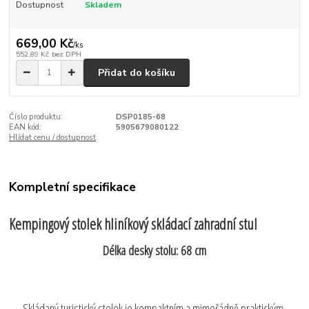
Dostupnost
Skladem
669,00 Kč
/
ks
552,89 Kč
bez DPH
Přidat do košíku
Číslo produktu:
DSP0185-68
EAN kód:
5905679080122
Hlídat cenu / dostupnost
Kompletní specifikace
Kempingový stolek hliníkový skládací zahradní stul
Délka desky stolu: 68 cm
Skládaný turistický stolek je kompaktním a mimořádně praktickým