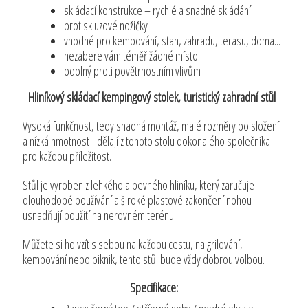
skládací konstrukce – rychlé a snadné skládání
protiskluzové nožičky
vhodné pro kempování, stan, zahradu, terasu, doma...
nezabere vám téměř žádné místo
odolný proti povětrnostním vlivům
Hliníkový skládací kempingový stolek, turistický zahradní stůl
Vysoká funkčnost, tedy snadná montáž, malé rozměry po složení
a nízká hmotnost - dělají z tohoto stolu dokonalého společníka
pro každou příležitost.
Stůl je vyroben z lehkého a pevného hliníku, který zaručuje
dlouhodobé používání a široké plastové zakončení nohou
usnadňují použití na nerovném terénu.
Můžete si ho vzít s sebou na každou cestu, na grilování,
kempování nebo piknik, tento stůl bude vždy dobrou volbou.
Specifikace: