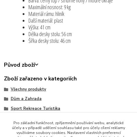
Barva: černý top / stříbrné nohy / modré okraje
Maximální nosnost: 9 kg
Materiál rámu: hliník
Další materiál: plast
Výška: 41 cm
Délka desky stolu: 56 cm
Šířka desky stolu: 46 cm
Původ zboží
Zboží zařazeno v kategoriích
Všechny produkty
Dům a Zahrada
Sport Rekreace Turistika
Zjednodušte svůj život
Pro základní funkčnost, zpříjemnění používání webu, analytické
Zahrada
účely a v případě udělení souhlasu také pro účely cílení reklamy
využíváme soubory cookies. Nastavení vlastních preferencí