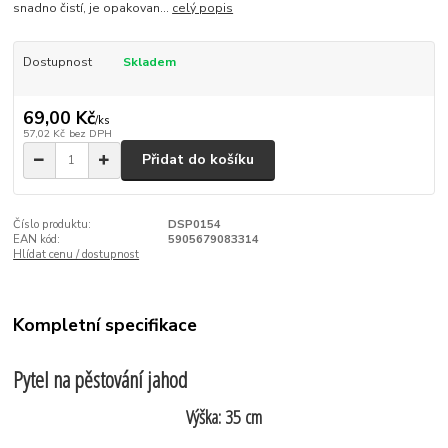
snadno čistí, je opakovan...
celý popis
Dostupnost
Skladem
69,00 Kč
/
ks
57,02 Kč
bez DPH
Přidat do košíku
Číslo produktu:
DSP0154
EAN kód:
5905679083314
Hlídat cenu / dostupnost
Kompletní specifikace
Pytel na pěstování jahod
Výška: 35 cm