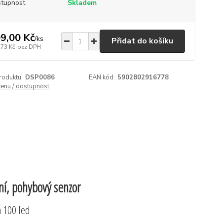
tupnost
Skladem
9,00 Kč
/
ks
Přidat do košíku
,73 Kč
bez DPH
roduktu:
DSP0086
EAN kód:
5902802916778
cenu / dostupnost
ní, pohybový senzor