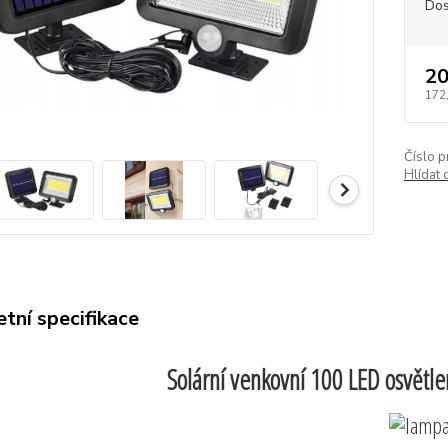
Dos
20
172
Číslo p
Hlídat 
tní specifikace
Solární venkovní 100 LED osvětle