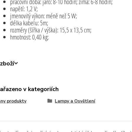
pracovní doba: jaro: 8-10 hodin; zima: 6-8 hodin;
napětí: 1,2 V;
jmenovitý výkon: méně než 5 W;
délka kabelu: 5m;
rozměry (šířka / výška): 15,5 x 13,5 cm;
hmotnost: 0,40 kg;
zboží
zařazeno v kategoriích
ny produkty
Lampy a Osvětlení