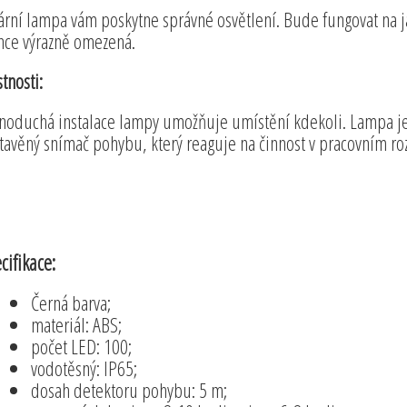
ární lampa vám poskytne správné osvětlení. Bude fungovat na j
nce výrazně omezená.
stnosti:
noduchá instalace lampy umožňuje umístění kdekoli. Lampa j
tavěný snímač pohybu, který reaguje na činnost v pracovním r
cifikace:
Černá barva;
materiál: ABS;
počet LED: 100;
vodotěsný: IP65;
dosah detektoru pohybu: 5 m;