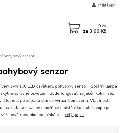
Přihlášení
0
ks
za
0,00 Kč
ení pohybový senzor
 pohybový senzor
í venkovní 100 LED osvětlení, pohybový senzor Solární lampa
skytne správné osvětlení. Bude fungovat na jakémkoli místě,
 viditelnost po západu slunce výrazně omezená. Vlastnosti:
uchá instalace lampy umožňuje umístění kdekoli. Lampa je
 vůči povětrnostním podmínkám. ...
celý popis