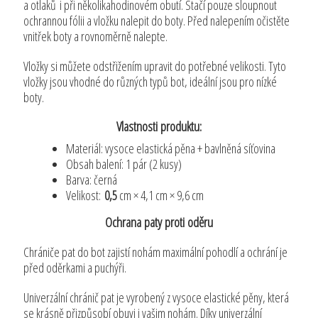
a otlaků i při několikahodinovém obutí. Stačí pouze sloupnout
ochrannou fólii a vložku nalepit do boty. Před nalepením očistěte
vnitřek boty a rovnoměrně nalepte.
Vložky si můžete odstřižením upravit do potřebné velikosti. Tyto
vložky jsou vhodné do různých typů bot, ideální jsou pro nízké
boty.
Vlastnosti produktu:
Materiál: vysoce elastická pěna + bavlněná síťovina
Obsah balení: 1 pár (2 kusy)
Barva: černá
Velikost:
0,5
cm × 4,1 cm × 9,6 cm
Ochrana paty proti oděru
Chrániče pat do bot zajistí nohám maximální pohodlí a ochrání je
před oděrkami a puchýři.
Univerzální chránič pat je vyrobený z vysoce elastické pěny, která
se krásně přizpůsobí obuvi i vašim nohám. Díky univerzální