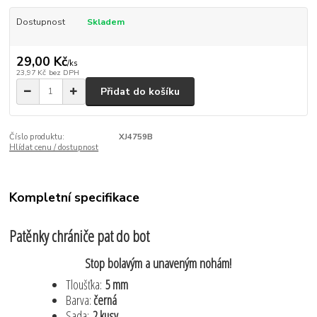
Dostupnost
Skladem
29,00 Kč
/
ks
23,97 Kč
bez DPH
Přidat do košíku
Číslo produktu:
XJ4759B
Hlídat cenu / dostupnost
Kompletní specifikace
Patěnky chrániče pat do bot
Stop bolavým a unaveným nohám!
Tloušťka:
5 mm
Barva:
černá
Sada:
2 kusy