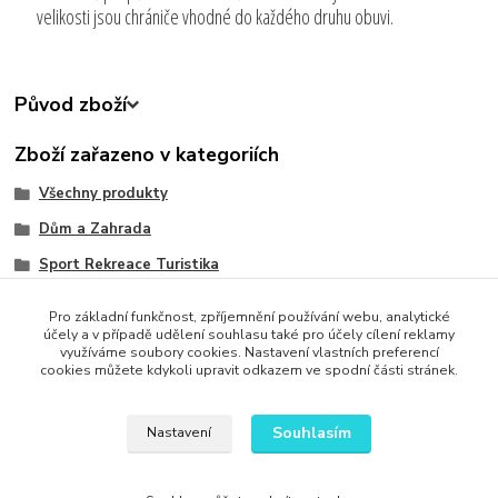
velikosti jsou chrániče vhodné do každého druhu obuvi.
Původ zboží
Zboží zařazeno v kategoriích
Všechny produkty
Dům a Zahrada
Sport Rekreace Turistika
Oblečení, Obuv a Doplňky
Pro základní funkčnost, zpříjemnění používání webu, analytické
Krása a zdraví
účely a v případě udělení souhlasu také pro účely cílení reklamy
využíváme soubory cookies. Nastavení vlastních preferencí
cookies můžete kdykoli upravit odkazem ve spodní části stránek.
Souhlasím
Nastavení
Upravit sběr cookies.