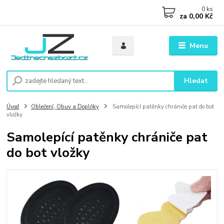
0
ks
za
0,00 Kč
Menu
Hledat
Úvod
Oblečení, Obuv a Doplňky
Samolepící patěnky chrániče pat do bot
vložky
Samolepící patěnky chrániče pat
do bot vložky