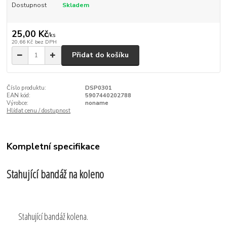
Dostupnost
Skladem
25,00 Kč
/
ks
20,66 Kč
bez DPH
Přidat do košíku
Číslo produktu:
DSP0301
EAN kód:
5907440202788
Výrobce:
noname
Hlídat cenu / dostupnost
Kompletní specifikace
Stahující bandáž na koleno
Stahující bandáž kolena.