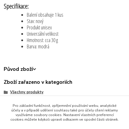
Specifikace:
Balení obsahuje 1 kus
Stav: nový
Produkt unisex
Univerzální velikost
Hmotnost: cca 30 g
Barva: modrá
Původ zboží
Zboží zařazeno v kategoriích
Všechny produkty
Sport Rekreace Turistika
Pro základní funkčnost, zpříjemnění používání webu, analytické
Krása a zdraví
účely a v případě udělení souhlasu také pro účely cílení reklamy
využíváme soubory cookies. Nastavení vlastních preferencí
cookies můžete kdykoli upravit odkazem ve spodní části stránek.