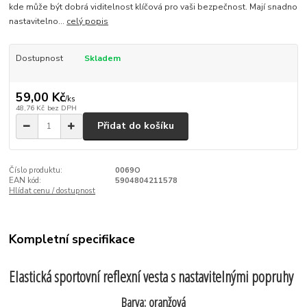
kde může být dobrá viditelnost klíčová pro vaši bezpečnost. Mají snadno
nastavitelno...
celý popis
Dostupnost
Skladem
59,00 Kč
/
ks
48,76 Kč
bez DPH
Přidat do košíku
Číslo produktu:
0069O
EAN kód:
5904804211578
Hlídat cenu / dostupnost
Kompletní specifikace
Elastická sportovní reflexní vesta s nastavitelnými popruhy
Barva: oranžová