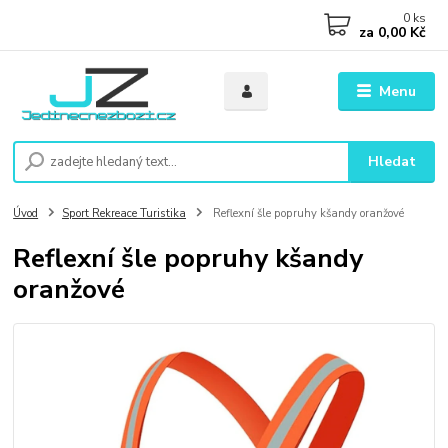
0
ks
za
0,00 Kč
Menu
Hledat
Úvod
Sport Rekreace Turistika
Reflexní šle popruhy kšandy oranžové
Reflexní šle popruhy kšandy
oranžové