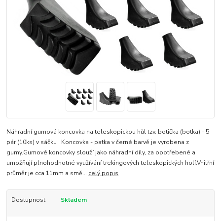
Náhradní gumová koncovka na teleskopickou hůl tzv. botička (botka) - 5
pár (10ks) v sáčku Koncovka - patka v černé barvě je vyrobena z
gumy.Gumové koncovky slouží jako náhradní díly, za opotřebené a
umožňují plnohodnotné využívání trekingových teleskopických holí.Vnitřní
průměr je cca 11mm a smě...
celý popis
Dostupnost
Skladem