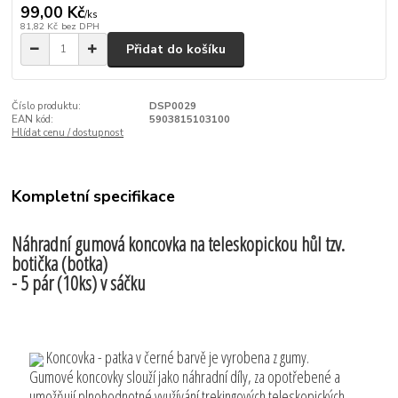
99,00 Kč
/
ks
81,82 Kč
bez DPH
Přidat do košíku
Číslo produktu:
DSP0029
EAN kód:
5903815103100
Hlídat cenu / dostupnost
Kompletní specifikace
Náhradní gumová koncovka na teleskopickou hůl tzv.
botička (botka)
- 5 pár (10ks) v sáčku
Koncovka - patka v černé barvě je vyrobena z gumy.
Gumové koncovky slouží jako náhradní díly, za opotřebené a
umožňují plnohodnotné využívání trekingových teleskopických