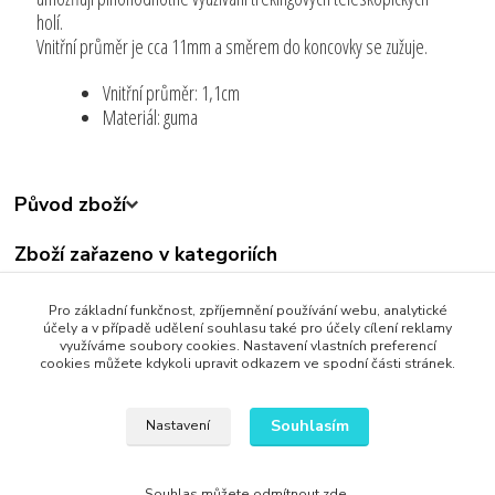
holí.
Vnitřní průměr je cca 11mm a směrem do koncovky se zužuje.
Vnitřní průměr: 1,1cm
Materiál: guma
Původ zboží
Zboží zařazeno v kategoriích
Všechny produkty
Pro základní funkčnost, zpříjemnění používání webu, analytické
Sport Rekreace Turistika
účely a v případě udělení souhlasu také pro účely cílení reklamy
využíváme soubory cookies. Nastavení vlastních preferencí
cookies můžete kdykoli upravit odkazem ve spodní části stránek.
Souhlasím
Nastavení
Upravit sběr cookies.
Souhlas můžete odmítnout
zde
.