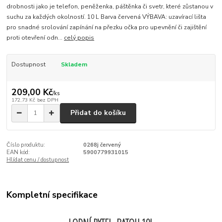
drobnosti jako je telefon, peněženka, páštěnka či svetr, které zůstanou v
suchu za každých okolností. 10 L Barva červená VÝBAVA: uzavírací lišta
pro snadné srolování zapínání na přezku očka pro upevnění či zajištění
proti otevření odn...
celý popis
Dostupnost
Skladem
209,00 Kč
/
ks
172,73 Kč
bez DPH
Přidat do košíku
Číslo produktu:
0268j červený
EAN kód:
5900779931015
Hlídat cenu / dostupnost
Kompletní specifikace