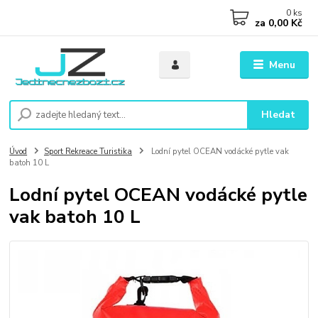
0
ks
za
0,00 Kč
Menu
Hledat
Úvod
Sport Rekreace Turistika
Lodní pytel OCEAN vodácké pytle vak
batoh 10 L
Lodní pytel OCEAN vodácké pytle
vak batoh 10 L