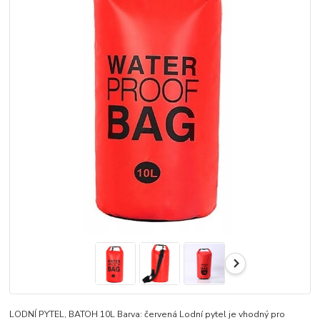
LODNÍ PYTEL, BATOH 10L Barva: červená Lodní pytel je vhodný pro