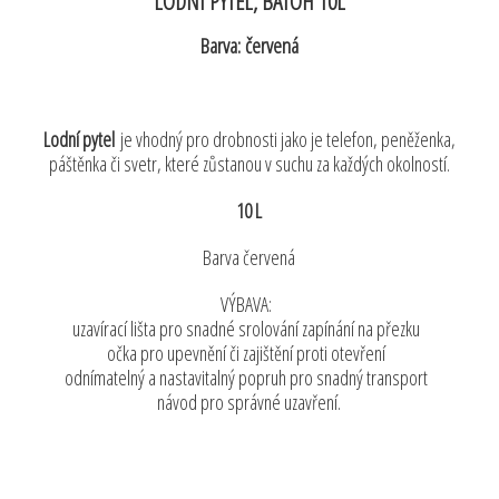
LODNÍ PYTEL, BATOH 10L
Barva: červená
Lodní pytel
je vhodný pro drobnosti jako je telefon, peněženka,
páštěnka či svetr, které zůstanou v suchu za každých okolností.
10 L
Barva červená
VÝBAVA:
uzavírací lišta pro snadné srolování zapínání na přezku
očka pro upevnění či zajištění proti otevření
odnímatelný a nastavitalný popruh pro snadný transport
návod pro správné uzavření.