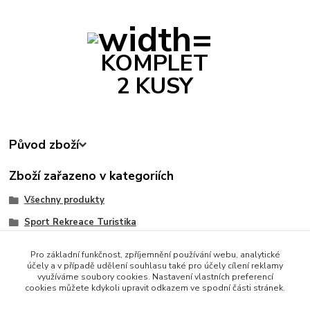
KOMPLET
2 KUSY
Původ zboží
Zboží zařazeno v kategoriích
Všechny produkty
Sport Rekreace Turistika
Oblečení, Obuv a Doplňky
Pro základní funkčnost, zpříjemnění používání webu, analytické
Krása a zdraví
účely a v případě udělení souhlasu také pro účely cílení reklamy
využíváme soubory cookies. Nastavení vlastních preferencí
cookies můžete kdykoli upravit odkazem ve spodní části stránek.