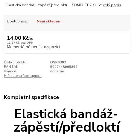
Elastická bandáž- zápěstí/předloktí KOMPLET 2 KUSY
celý popis
Dostupnost
Není skladem
14,00 Kč
/
ks
11,57 Kč
bez DPH
Momentálně není k dispozici
Číslo produktu:
DSP0302
EAN kód:
5907443005867
Výrobce:
noname
Hlídat cenu / dostupnost
Kompletní specifikace
Elastická bandáž-
zápěstí/předloktí