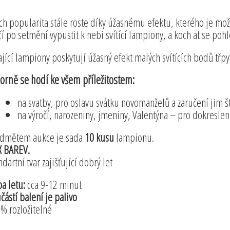
ich popularita stále roste díky úžasnému efektu, kterého je mo
čí po setmění vypustit k nebi svítící lampiony, a koch at se po
ající lampiony poskytují úžasný efekt malých svítících bodů tř
orně se hodí ke všem příležitostem:
na svatby, pro oslavu svátku novomanželů a zaručení jim št
na výročí, narozeniny, jmeniny, Valentýna – pro dokreslen
dmětem aukce je sada
10 kusu
lampionu.
 BAREV.
ndartní tvar zajišťující dobrý let
a letu:
cca 9-12 minut
částí balení je palivo
% rozložitelné