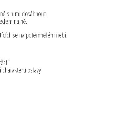
žné s nimi dosáhnout.
hledem na ně.
pytících se na potemnělém nebi.
ěstí
í charakteru oslavy