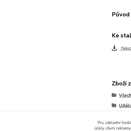
Původ 
Ke sta
Nav
Zboží 
Všech
Událo
Pro základní funk
účely cílení reklam