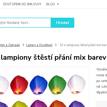
ODSTUPENI OD SMLOUVY
BLOG
Hledat
ům a Zahrada
Lampy a Osvětlení
10 x lampiony štěstí přání mix ba
 lampiony štěstí přání mix barev
Vznáše
roste 
po set
ně. Lét
třpytí