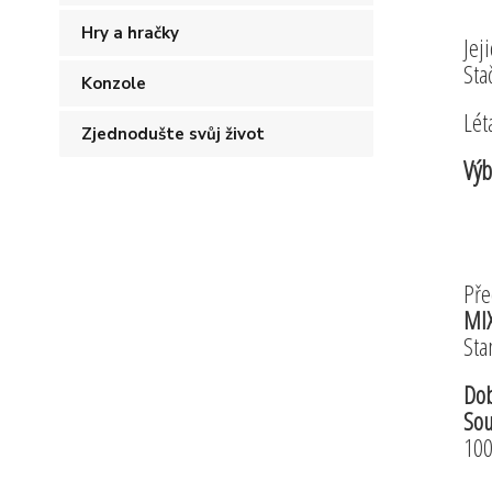
Hry a hračky
Jej
Sta
Konzole
Lét
Zjednodušte svůj život
Výb
Pře
MIX
Sta
Dob
Sou
100