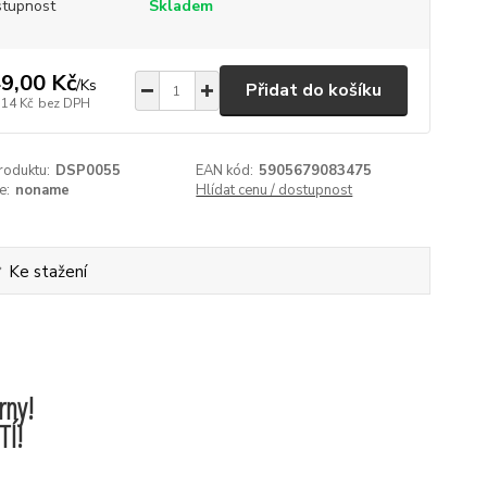
tupnost
Skladem
9,00 Kč
/
Ks
Přidat do košíku
,14 Kč
bez DPH
roduktu:
DSP0055
EAN kód:
5905679083475
e:
noname
Hlídat cenu / dostupnost
Ke stažení
rny!
TÍ!