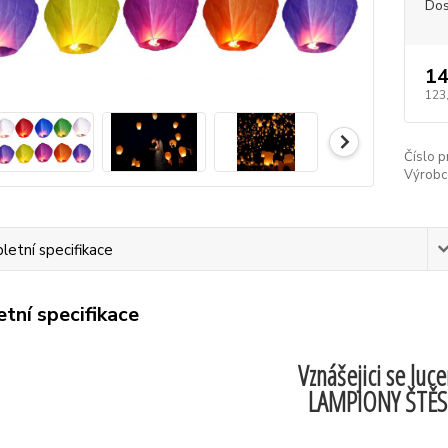
Dos
14
123
Číslo p
Výrobc
etní specifikace
tní specifikace
Vznášejici se luce
LAMPIONY ŠTĚS