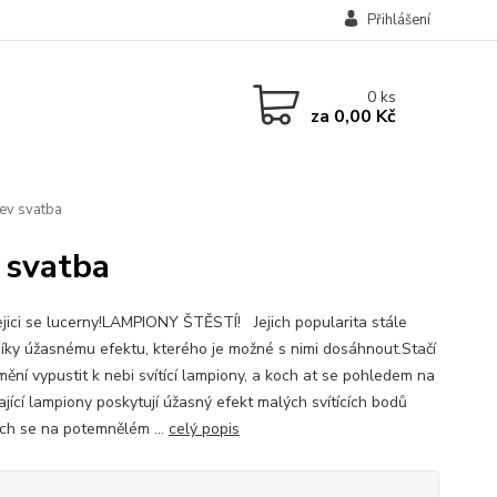
Přihlášení
0
ks
za
0,00 Kč
rev svatba
 svatba
jici se lucerny!LAMPIONY ŠTĚSTÍ! Jejich popularita stále
díky úžasnému efektu, kterého je možné s nimi dosáhnout.Stačí
mění vypustit k nebi svítící lampiony, a koch at se pohledem na
ající lampiony poskytují úžasný efekt malých svítících bodů
cích se na potemnělém ...
celý popis