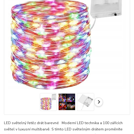
LED světelný řetěz drát barevné Moderní LED technika a 100 zářících
světel v luxusní multibarvě. S tímto LED světelným drátem proměníte