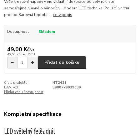
Vaše kreativní nápady v individuální dekorace po celý rok, ale
samozřejmě hlavně o Vánocích. Moderní LED technika: Použití: vnitřní
prostor Barevná teplota: ...
celý popis
Dostupnost
Skladem
49,00 Kč
/
ks
40,50 Kč
bez DPH
Přidat do košíku
Číslo produktu:
NT2421
EAN kód:
5900779939639
Hlídat cenu / dostupnost
Kompletní specifikace
LED světelný řetěz drát