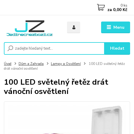
0
ks
za
0,00 Kč
Menu
Hledat
Úvod
Dům a Zahrada
Lampy a Osvětlení
100 LED světelný řetěz
drát vánoční osvětlení
100 LED světelný řetěz drát
vánoční osvětlení