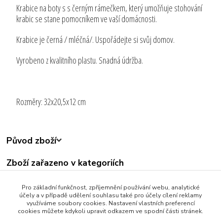
Krabice na boty s s černým rámečkem, který umožňuje stohování
krabic se stane pomocníkem ve vaší domácnosti.
Krabice je černá / mléčná/. Uspořádejte si svůj domov.
Vyrobeno z kvalitního plastu. Snadná údržba.
Rozměry: 32x20,5x12 cm
Původ zboží
Zboží zařazeno v kategoriích
Všechny produkty
Pro základní funkčnost, zpříjemnění používání webu, analytické
Bytové Doplňky
účely a v případě udělení souhlasu také pro účely cílení reklamy
využíváme soubory cookies. Nastavení vlastních preferencí
cookies můžete kdykoli upravit odkazem ve spodní části stránek.