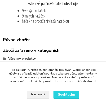
Estetické papírové balení obsahuje:
9 velkých natáček
9 malých natáček
háček na protažení vlasů natáčkou
Původ zboží
Zboží zařazeno v kategoriích
Všechny produkty
Krása a zdraví
Pro základní funkčnost, zpříjemnění používání webu, analytické
Zjednodušte svůj život
účely a v případě udělení souhlasu také pro účely cílení reklamy
využíváme soubory cookies. Nastavení vlastních preferencí
cookies můžete kdykoli upravit odkazem ve spodní části stránek.
Souhlasím
Nastavení
Upravit sběr cookies.