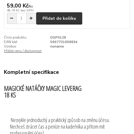
59,00 Kč
/
ks
48,76 Kč
bez DPH
Přidat do košíku
Číslo produktu:
DSP0128
EAN kód:
5907731058834
Výrobce:
noname
Hlídat cenu / dostupnost
Kompletní specifikace
MAGICKÉ NATÁČKY MAGIC LEVERAG
18 KS
Nezvykle jednoduchý a praktický způsob na změnu účesu.
Nechceš ztrácet čas a peníze na kadeřníka a přitom mít
profesionální účes?