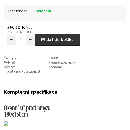
Dostupnost
Skladem
39,00 Kč
/
ks
32,23 Kč
bez DPH
Přidat do košíku
Číslo produktu:
2633C
EAN kód:
5906948257917
Výrobce:
noname
Hlídat cenu / dostupnost
Kompletní specifikace
Okenní síť proti hmyzu
180x150cm