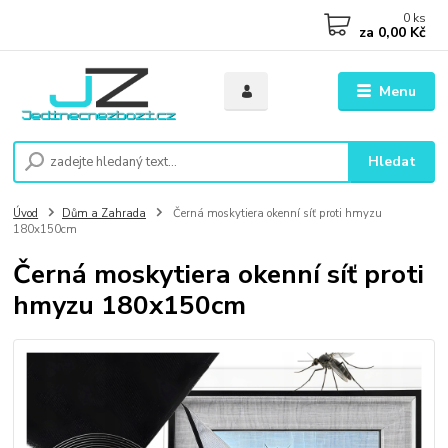
0
ks
za
0,00 Kč
Menu
Hledat
Úvod
Dům a Zahrada
Černá moskytiera okenní síť proti hmyzu
180x150cm
Černá moskytiera okenní síť proti
hmyzu 180x150cm