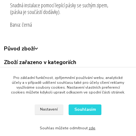
Snadná instalace pomocí lepící pásky se suchým zipem,
(páska je součástí dodávky).
Barva: černá
Původ zboží
Zboží zařazeno v kategoriích
Všechny produkty
Pro základní funkčnost, zpříjemnění používání webu, analytické
Dům a Zahrada
účely a v případě udělení souhlasu také pro účely cílení reklamy
využíváme soubory cookies. Nastavení vlastních preferencí
cookies můžete kdykoli upravit odkazem ve spodní části stránek.
Souhlasím
Nastavení
Upravit sběr cookies.
Souhlas můžete odmítnout
zde
.
Vytvořeno na
Eshop-rychle.cz