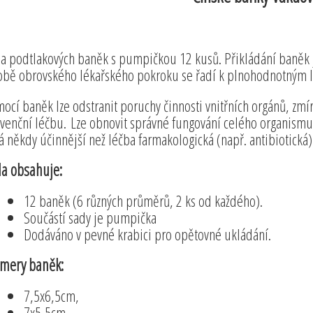
a podtlakových baněk s pumpičkou 12 kusů. Přikládání baněk je
obě obrovského lékařského pokroku se řadí k plnohodnotný
ocí baněk lze odstranit poruchy činnosti vnitřních orgánů, zmí
venční léčbu. Lze obnovit správné fungování celého organism
á někdy účinnější než léčba farmakologická (např. antibiotická) 
a obsahuje:
12 baněk (6 různých průměrů, 2 ks od každého).
Součástí sady je pumpička
Dodáváno v pevné krabici pro opětovné ukládání.
mery baněk:
7,5x6,5cm,
7x5,5cm,