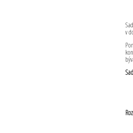
Sad
v d
Pom
kon
býv
Sad
Roz