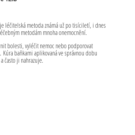
 léčitelská metoda známá už po tisíciletí, i dnes
m léčebným metodám mnoha onemocnění.
rnit bolesti, vyléčit nemoc nebo podporovat
u. Kúra baňkami aplikovaná ve správnou dobu
a často ji nahrazuje.