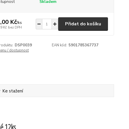
tupnost
Skladem
,00 Kč
/
ks
Přidat do košíku
29 Kč
bez DPH
roduktu:
DSP0039
EAN kód:
5901785367737
cenu / dostupnost
Ke stažení
vé 12ks