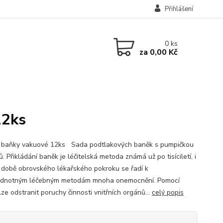
Přihlášení
0
ks
za
0,00 Kč
12ks
 baňky vakuové 12ks Sada podtlakových baněk s pumpičkou
. Přikládání baněk je léčitelská metoda známá už po tisíciletí, i
 době obrovského lékařského pokroku se řadí k
odnotným léčebným metodám mnoha onemocnění. Pomocí
ze odstranit poruchy činnosti vnitřních orgánů...
celý popis