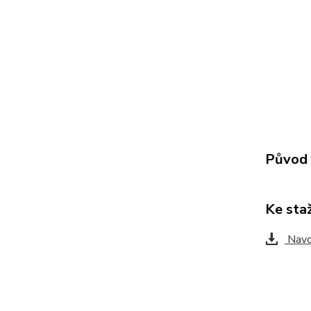
Původ 
Ke sta
Nav