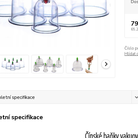
Dos
79
65,
Číslo p
Hlídat 
etní specifikace
tní specifikace
Čínské baňky vakuo