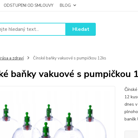
ODSTUPENI OD SMLOUVY
BLOG
Hledat
rása a zdraví
Čínské baňky vakuové s pumpičkou 12ks
ké baňky vakuové s pumpičkou 
Čínské
12 kusů
dnes v
plnoh
baněk l