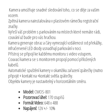
Kamera umožňuje snadné sledování toho, co se děje za vašim
vozem.
Zpětná kamera nainstalována v plastovém rámečku registrační
značky.
Vyřeší váš problém s parkováním na místech které nemáte rádi,
couvání už bude pro vás hračkou.
Kamera generuje obraz a čáry vymezující vzdálenost od překážky,
infračervené LED diody usnadňují parkování v noci.
Přístroj se připojí ke každému monitoru s video vstupem,
Couvací kamera se s monitorem propojí pomocí přiložených
kabelů.
Automatické spuštění kamery v okamžiku zařazení zpátečky (nutno
připojit + kontakt na +kontakt světla zpátečky.
Objektiv kamery je nastavitelný v horizontálním směru.
Model:
CMOS-801
Pozorovací úhel:
170 stupňů
Formát Video:
648 x 488
Napájení:
12V +/- 10%