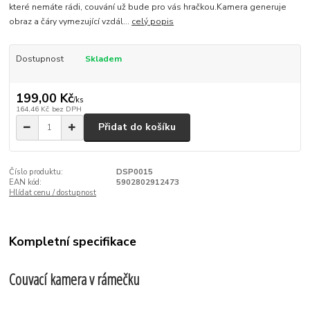
které nemáte rádi, couvání už bude pro vás hračkou.Kamera generuje
obraz a čáry vymezující vzdál...
celý popis
Dostupnost
Skladem
199,00 Kč
/
ks
164,46 Kč
bez DPH
Přidat do košíku
Číslo produktu:
DSP0015
EAN kód:
5902802912473
Hlídat cenu / dostupnost
Kompletní specifikace
Couvací kamera v rámečku