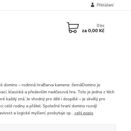
Přihlášení
0
ks
za
0,00 Kč
é domino – rodinná hraBarva kamene: černáDomino je
vací, klasická a především nadčasová hra. Toto je jedna z těch
eré každý zná. Je vhodný pro děti i dospělé – je skvělý pro
ci celé rodiny a přátel. Společné hraní domino rozvíjí
vivost a logické myšlení, poskytuje sp...
celý popis