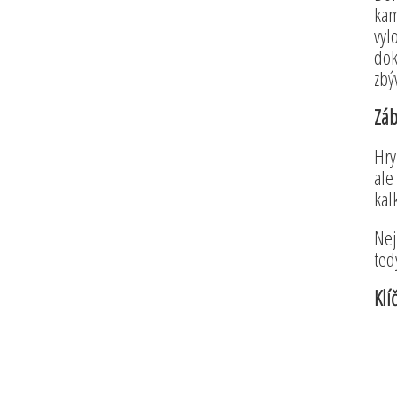
kam
vyl
dok
zbý
Záb
Hry
ale
kal
Nej
ted
Klí