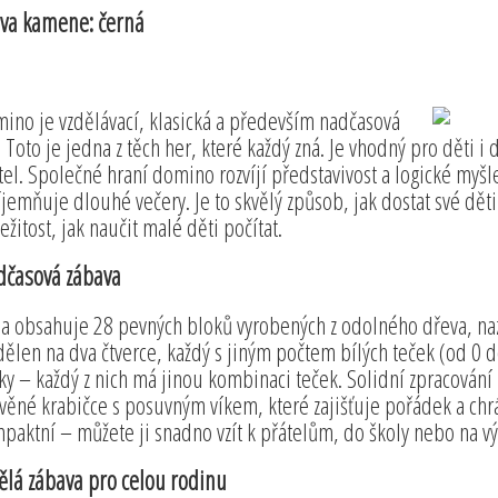
va kamene: černá
ino je vzdělávací, klasická a především nadčasová
. Toto je jedna z těch her, které každý zná. Je vhodný pro děti i 
tel. Společné hraní domino rozvíjí představivost a logické myšl
íjemňuje dlouhé večery. Je to skvělý způsob, jak dostat své dět
ležitost, jak naučit malé děti počítat.
časová zábava
a obsahuje 28 pevných bloků vyrobených z odolného dřeva, naz
dělen na dva čtverce, každý s jiným počtem bílých teček (od 0 d
ky – každý z nich má jinou kombinaci teček. Solidní zpracování
věné krabičce s posuvným víkem, které zajišťuje pořádek a chrá
paktní – můžete ji snadno vzít k přátelům, do školy nebo na vý
ělá zábava pro celou rodinu