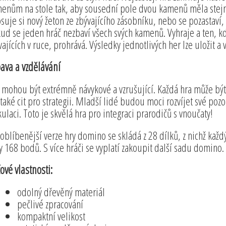
enům na stole tak, aby sousední pole dvou kamenů měla stejn
osuje si nový žeton ze zbývajícího zásobníku, nebo se pozastaví
ud se jeden hráč nezbaví všech svých kamenů. Vyhraje a ten, k
vajících v ruce, prohrává. Výsledky jednotlivých her lze uložit a 
ava a vzdělávání
 mohou být extrémně návykové a vzrušující. Každá hra může být j
 také cit pro strategii. Mladší lidé budou moci rozvíjet své poz
kulaci. Toto je skvělá hra pro integraci prarodičů s vnoučaty!
oblíbenější verze hry domino se skládá z 28 dílků, z nichž kaž
y 168 bodů. S více hráči se vyplatí zakoupit další sadu domino.
čové vlastnosti:
odolný dřevěný materiál
pečlivé zpracování
kompaktní velikost