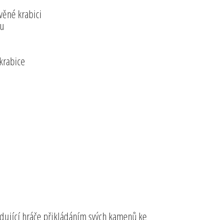
věné krabici
bu
krabice
edující hráče přikládáním svých kamenů ke