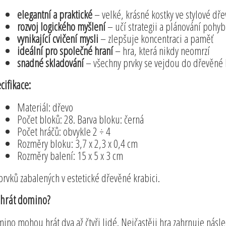
elegantní a praktické
– velké, krásné kostky ve stylové dře
rozvoj logického myšlení
– učí strategii a plánování pohy
vynikající cvičení mysli
– zlepšuje koncentraci a paměť
ideální pro společné hraní
– hra, která nikdy neomrzí
snadné skladování
– všechny prvky se vejdou do dřevěné 
cifikace:
Materiál: dřevo
Počet bloků: 28. Barva bloku: černá
Počet hráčů: obvykle 2 ÷ 4
Rozměry bloku: 3,7 x 2,3 x 0,4 cm
Rozměry balení: 15 x 5 x 3 cm
prvků zabalených v estetické dřevěné krabici.
 hrát domino?
ino mohou hrát dva až čtyři lidé. Nejčastěji hra zahrnuje násl