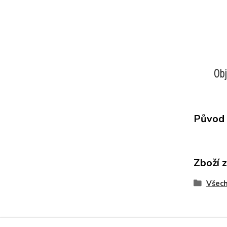
Obj
Původ 
Zboží 
Všech