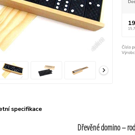
Dos
19
15,
Číslo p
Výrobc
tní specifikace
Dřevěné domino – rod