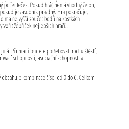
ý počet teček. Pokud hráč nemá vhodný žeton,
, pokud je zásobník prázdný. Hra pokračuje,
do má nejvyšší součet bodů na kostkách
vytvořit žebříček nejlepších hráčů.
iná. Při hraní budete potřebovat trochu štěstí,
orovací schopnosti, asociační schopnosti a
dý obsahuje kombinace čísel od 0 do 6. Celkem