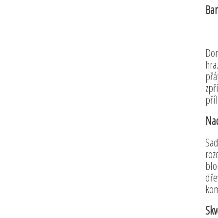
Bar
Dom
hra
přá
zpř
pří
Nad
Sad
roz
blo
dře
kom
Skv