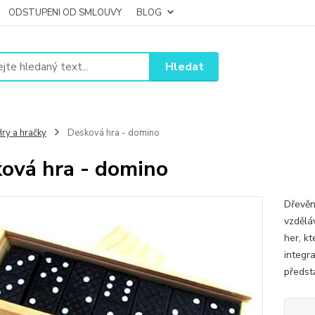
ODSTUPENI OD SMLOUVY
BLOG
Hledat
ry a hračky
Desková hra - domino
ová hra - domino
Dřevěn
vzdělá
her, kt
integra
předsta