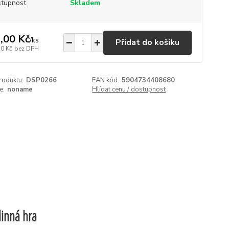
tupnost
Skladem
,00 Kč
/
ks
Přidat do košíku
70 Kč
bez DPH
roduktu:
DSP0266
EAN kód:
5904734408680
e:
noname
Hlídat cenu / dostupnost
inná hra