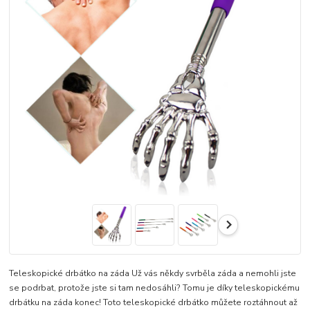
Teleskopické drbátko na záda Už vás někdy svrběla záda a nemohli jste
se podrbat, protože jste si tam nedosáhli? Tomu je díky teleskopickému
drbátku na záda konec! Toto teleskopické drbátko můžete roztáhnout až