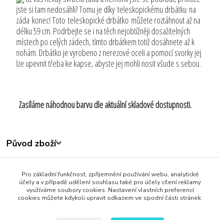
jste si tam nedosáhli? Tomu je díky teleskopickému drbátku na
záda konec! Toto teleskopické drbátko můžete roztáhnout až na
délku 59 cm. Podrbejte se i na těch nejobtížněji dosažitelných
místech po celých zádech, tímto drbátkem totiž dosáhnete až k
nohám. Drbátko je vyrobeno z nerezové oceli a pomocí svorky jej
lze upevnit třeba ke kapse, abyste jej mohli nosit všude s sebou.
Zasíláme náhodnou barvu dle aktuální skladové dostupnosti.
Původ zboží
Zboží zařazeno v kategoriích
Pro základní funkčnost, zpříjemnění používání webu, analytické
Všechny produkty
účely a v případě udělení souhlasu také pro účely cílení reklamy
využíváme soubory cookies. Nastavení vlastních preferencí
cookies můžete kdykoli upravit odkazem ve spodní části stránek.