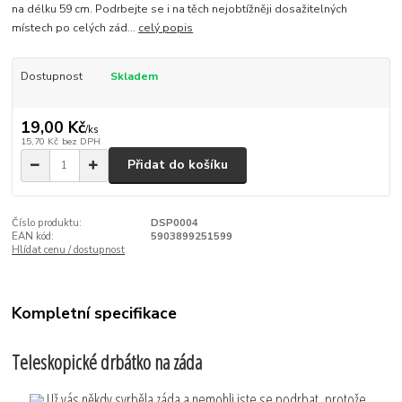
na délku 59 cm. Podrbejte se i na těch nejobtížněji dosažitelných
místech po celých zád...
celý popis
Dostupnost
Skladem
19,00 Kč
/
ks
15,70 Kč
bez DPH
Přidat do košíku
Číslo produktu:
DSP0004
EAN kód:
5903899251599
Hlídat cenu / dostupnost
Kompletní specifikace
Teleskopické drbátko na záda
Už vás někdy svrběla záda a nemohli jste se podrbat, protože