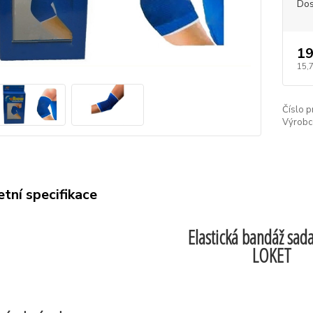
Dos
19
15,
Číslo p
Výrobc
tní specifikace
Elastická bandáž sad
LOKET