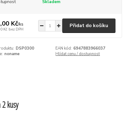
tupnost
Skladem
,00 Kč
/
ks
Přidat do košíku
70 Kč
bez DPH
roduktu:
DSP0300
EAN kód:
6947883966037
e:
noname
Hlídat cenu / dostupnost
a 2 kusy