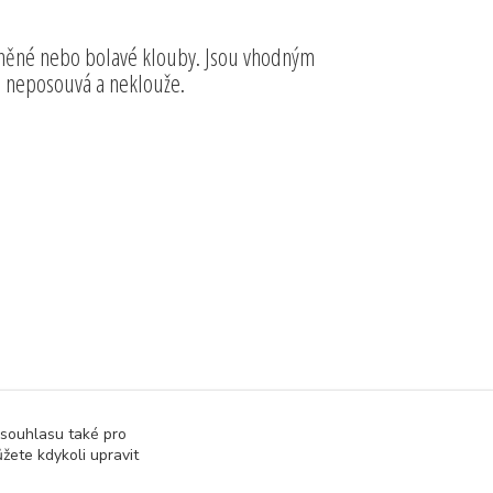
raněné nebo bolavé klouby. Jsou vhodným
 neposouvá a neklouže.
lovnu a Fitness
 souhlasu také pro
žete kdykoli upravit