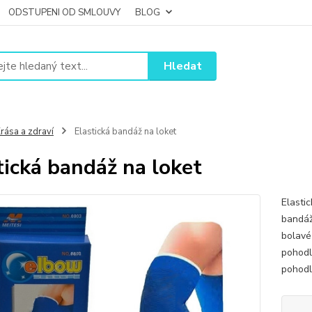
ODSTUPENI OD SMLOUVY
BLOG
Hledat
rása a zdraví
Elastická bandáž na loket
tická bandáž na loket
Elasti
bandáž
bolavé
pohodl
pohodl