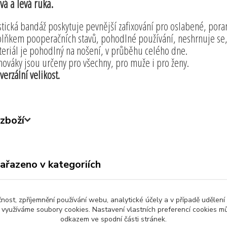
vá a levá ruka.
stická bandáž poskytuje pevnější zafixování pro oslabené, po
lňkem pooperačních stavů, pohodlné používání, neshrnuje se,
eriál je pohodlný na nošení, v průběhu celého dne.
hováky jsou určeny pro všechny, pro muže i pro ženy.
verzální velikost.
zboží
zařazeno v kategoriích
ny produkty
Krása a zdraví
Posi
čnost, zpříjemnění používání webu, analytické účely a v případě udělení
y využíváme soubory cookies. Nastavení vlastních preferencí cookies mů
odkazem ve spodní části stránek.