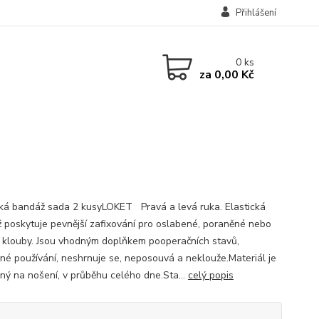
Přihlášení
0
ks
za
0,00 Kč
cká bandáž sada 2 kusyLOKET Pravá a levá ruka. Elastická
 poskytuje pevnější zafixování pro oslabené, poraněné nebo
 klouby. Jsou vhodným doplňkem pooperačních stavů,
né používání, neshrnuje se, neposouvá a neklouže.Materiál je
ný na nošení, v průběhu celého dne.Sta...
celý popis