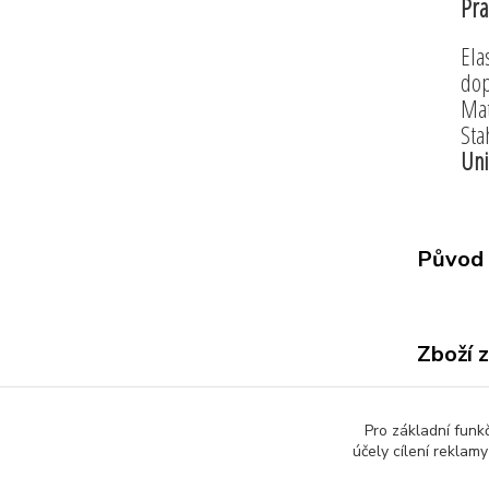
Pra
Ela
dop
Mat
Sta
Uni
Původ 
Zboží 
Všech
Pro základní funk
účely cílení reklam