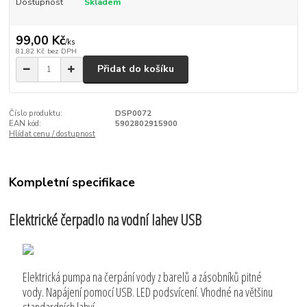
Dostupnost
Skladem
99,00 Kč
/
ks
81,82 Kč
bez DPH
Přidat do košíku
Číslo produktu:
DSP0072
EAN kód:
5902802915900
Hlídat cenu / dostupnost
Kompletní specifikace
Elektrické čerpadlo na vodní lahev USB
Elektrická pumpa na čerpání vody z barelů a zásobníků pitné
vody. Napájení pomocí USB. LED podsvícení. Vhodné na většinu
standardních lahví.