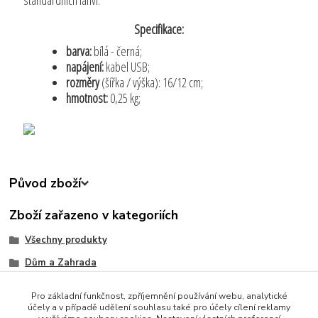
Specifikace:
barva:
bílá - černá;
napájení:
kabel USB;
rozměry
(šířka / výška): 16/12 cm;
hmotnost:
0,25 kg;
Původ zboží
Zboží zařazeno v kategoriích
Všechny produkty
Dům a Zahrada
Bytové Doplňky
Pro základní funkčnost, zpříjemnění používání webu, analytické
Kuchyňské potřeby
účely a v případě udělení souhlasu také pro účely cílení reklamy