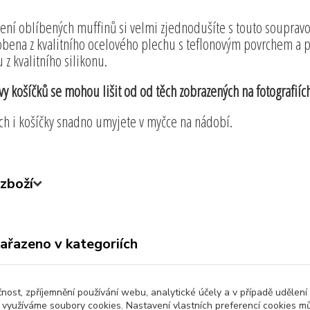
ení oblíbených muffinů si velmi zjednodušíte s touto soupravo
obena z kvalitního ocelového plechu s teflonovým povrchem a p
u z kvalitního silikonu.
vy košíčků se mohou lišit od od těch zobrazených na fotografiích
ch i košíčky snadno umyjete v myčce na nádobí.
zboží
zařazeno v kategoriích
ny produkty
Kuchyňské potřeby
čnost, zpříjemnění používání webu, analytické účely a v případě udělení
y využíváme soubory cookies. Nastavení vlastních preferencí cookies mů