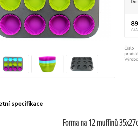
Dos
89
73,
Číslo
produkt
Výrobc
tní specifikace
Forma na 12 muffinů 35x27c