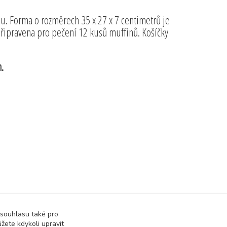
u. Forma o rozměrech 35 x 27 x 7 centimetrů je
řipravena pro pečení 12 kusů muffinů. Košíčky
.
 souhlasu také pro
žete kdykoli upravit