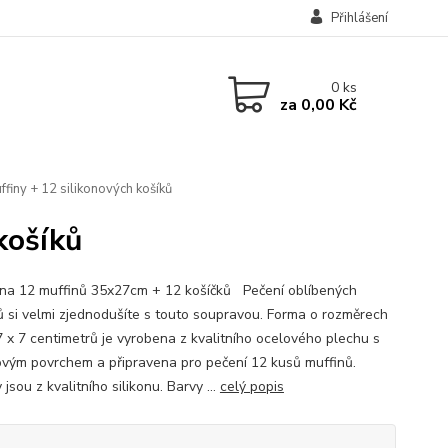
Přihlášení
0
ks
za
0,00 Kč
finy + 12 silikonových košíků
košíků
na 12 muffinů 35x27cm + 12 košíčků Pečení oblíbených
ů si velmi zjednodušíte s touto soupravou. Forma o rozměrech
7 x 7 centimetrů je vyrobena z kvalitního ocelového plechu s
ovým povrchem a připravena pro pečení 12 kusů muffinů.
 jsou z kvalitního silikonu. Barvy ...
celý popis