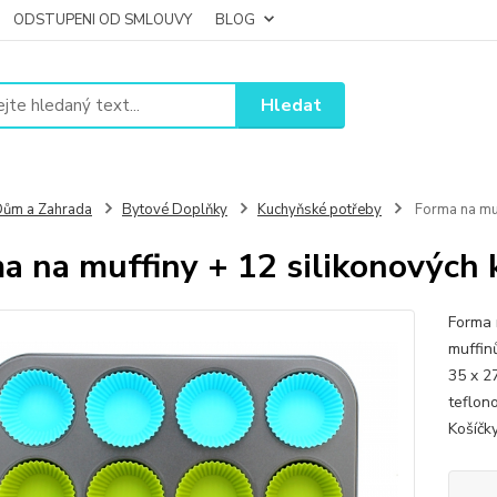
ODSTUPENI OD SMLOUVY
BLOG
Hledat
ům a Zahrada
Bytové Doplňky
Kuchyňské potřeby
Forma na muf
a na muffiny + 12 silikonových 
Forma 
muffin
35 x 2
teflon
Košíčky