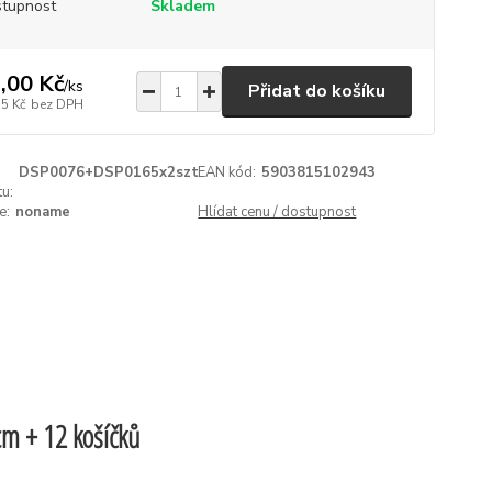
tupnost
Skladem
,00 Kč
/
ks
Přidat do košíku
55 Kč
bez DPH
DSP0076+DSP0165x2szt
EAN kód:
5903815102943
u:
e:
noname
Hlídat cenu / dostupnost
m + 12 košíčků