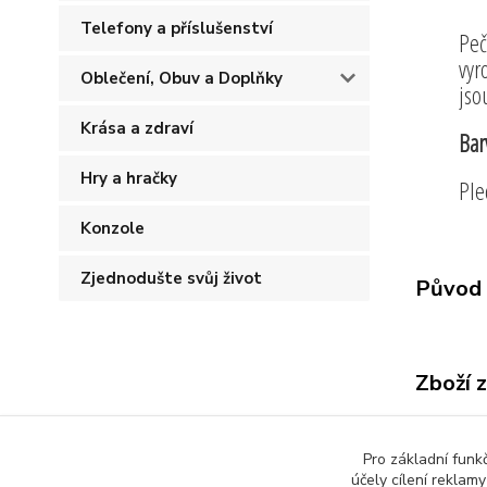
Telefony a příslušenství
Peč
vyr
Oblečení, Obuv a Doplňky
jso
Krása a zdraví
Bar
Hry a hračky
Ple
Konzole
Zjednodušte svůj život
Původ 
Zboží 
Všech
Pro základní funk
účely cílení reklam