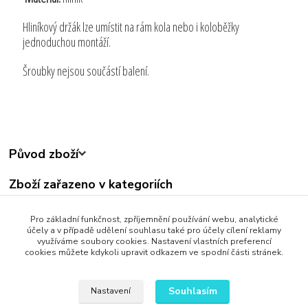
Hliníkový držák lze umístit na rám kola nebo i koloběžky
jednoduchou montáží.
Šroubky nejsou součástí balení.
Původ zboží
Zboží zařazeno v kategoriích
Všechny produkty
Pro základní funkčnost, zpříjemnění používání webu, analytické
Kola a Příslušenství
účely a v případě udělení souhlasu také pro účely cílení reklamy
využíváme soubory cookies. Nastavení vlastních preferencí
cookies můžete kdykoli upravit odkazem ve spodní části stránek.
Souhlasím
Nastavení
Upravit sběr cookies.