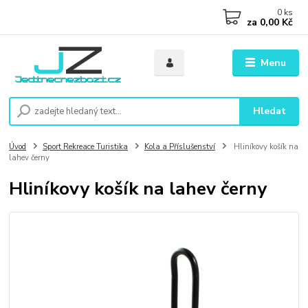
0
ks
za
0,00 Kč
Menu
Hledat
Úvod
Sport Rekreace Turistika
Kola a Příslušenství
Hliníkovy košík na
lahev černy
Hliníkovy košík na lahev černy