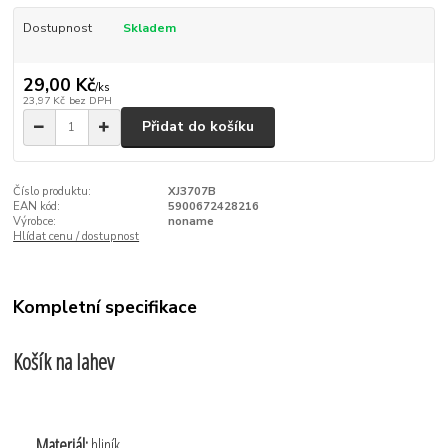
Dostupnost
Skladem
29,00 Kč
/
ks
23,97 Kč
bez DPH
Přidat do košíku
Číslo produktu:
XJ3707B
EAN kód:
5900672428216
Výrobce:
noname
Hlídat cenu / dostupnost
Kompletní specifikace
Košík na lahev
Materiál:
hliník