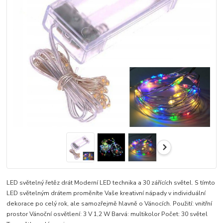
LED světelný řetěz drát Moderní LED technika a 30 zářících světel. S tímto
LED světelným drátem proměníte Vaše kreativní nápady v individuální
dekorace po celý rok, ale samozřejmě hlavně o Vánocích. Použití: vnitřní
prostor Vánoční osvětlení: 3 V 1,2 W Barvá: multikolor Počet: 30 světel