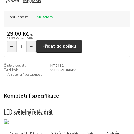
Typ světl...
celý popis
Dostupnost
Skladem
29,00 Kč
/
ks
23,97 Kč
bez DPH
Přidat do košíku
Číslo produktu:
NT2412
EAN kód:
5903321360455
Hlídat cenu / dostupnost
Kompletní specifikace
LED světelný řetěz drát
Moderní LED technika a 30 zářících světel. S tímto LED světelným