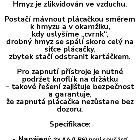
Hmyz je zlikvidován ve vzduchu.
Postačí mávnout plácačkou směrem
k hmyzu a v okamžiku,
kdy uslyšíme „cvrnk“,
drobný hmyz se spálí skoro celý na
síťce plácačky,
zbytek stačí odstranit kartáčkem.
Pro zapnutí přístroje je nutné
podržet knoflík na držátku
– takové řešení zajišťuje bezpečnost
a garantuje,
že zapnutá plácačka nezůstane bez
dozoru.
Specifikace:
- Napájení:
2x AA (LR6) neni součástí