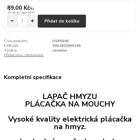
89,00 Kč
/
ks
73,55 Kč
bez DPH
Přidat do košíku
Číslo produktu:
DSP0595
EAN kód:
5902802905185
Výrobce:
noname
Hlídat cenu / dostupnost
Kompletní specifikace
LAPAČ HMYZU
PLÁCAČKA NA MOUCHY
Vysoké kvality
elektrická plácačka
na hmyz.