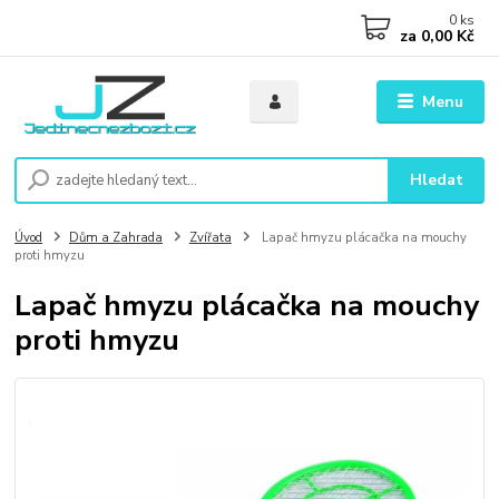
0
ks
za
0,00 Kč
Menu
Hledat
Úvod
Dům a Zahrada
Zvířata
Lapač hmyzu plácačka na mouchy
proti hmyzu
Lapač hmyzu plácačka na mouchy
proti hmyzu