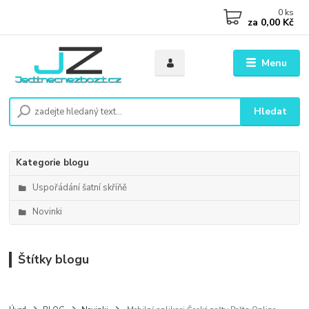
0
ks
za
0,00 Kč
Menu
Hledat
Kategorie blogu
Uspořádání šatní skříňě
Novinki
Štítky blogu