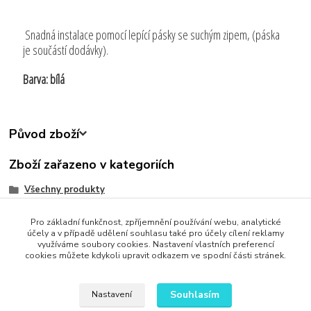
Snadná instalace pomocí lepící pásky se suchým zipem, (páska
je součástí dodávky).
Barva: bílá
Původ zboží
Zboží zařazeno v kategoriích
Všechny produkty
Zjednodušte svůj život
Pro základní funkčnost, zpříjemnění používání webu, analytické
Bytové Doplňky
účely a v případě udělení souhlasu také pro účely cílení reklamy
využíváme soubory cookies. Nastavení vlastních preferencí
cookies můžete kdykoli upravit odkazem ve spodní části stránek.
Souhlasím
Nastavení
Upravit sběr cookies.