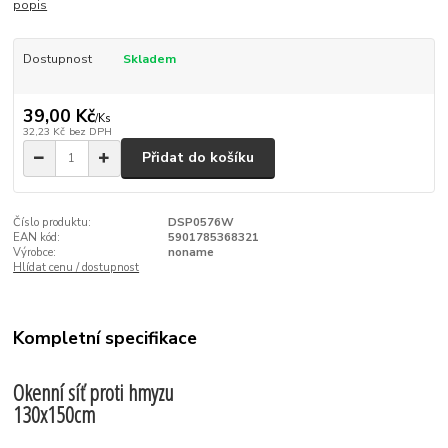
popis
Dostupnost
Skladem
39,00 Kč
/
Ks
32,23 Kč
bez DPH
Přidat do košíku
Číslo produktu:
DSP0576W
EAN kód:
5901785368321
Výrobce:
noname
Hlídat cenu / dostupnost
Kompletní specifikace
Okenní síť proti hmyzu
130x150cm