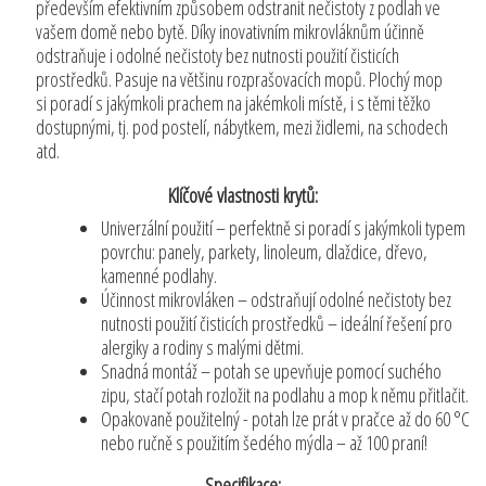
především efektivním způsobem odstranit nečistoty z podlah ve
vašem domě nebo bytě. Díky inovativním mikrovláknům účinně
odstraňuje i odolné nečistoty bez nutnosti použití čisticích
prostředků. Pasuje na většinu rozprašovacích mopů. Plochý mop
si poradí s jakýmkoli prachem na jakémkoli místě, i s těmi těžko
dostupnými, tj. pod postelí, nábytkem, mezi židlemi, na schodech
atd.
Klíčové vlastnosti krytů:
Univerzální použití – perfektně si poradí s jakýmkoli typem
povrchu: panely, parkety, linoleum, dlaždice, dřevo,
kamenné podlahy.
Účinnost mikrovláken – odstraňují odolné nečistoty bez
nutnosti použití čisticích prostředků – ideální řešení pro
alergiky a rodiny s malými dětmi.
Snadná montáž – potah se upevňuje pomocí suchého
zipu, stačí potah rozložit na podlahu a mop k němu přitlačit.
Opakovaně použitelný - potah lze prát v pračce až do 60 °C
nebo ručně s použitím šedého mýdla – až 100 praní!
Specifikace: