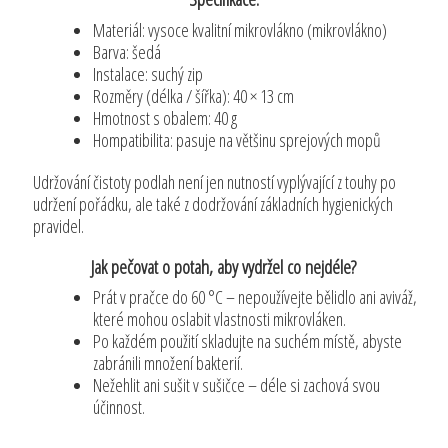
Materiál: vysoce kvalitní mikrovlákno (mikrovlákno)
Barva: šedá
Instalace: suchý zip
Rozměry (délka / šířka): 40 × 13 cm
Hmotnost s obalem: 40 g
Hompatibilita: pasuje na většinu sprejových mopů
Udržování čistoty podlah není jen nutností vyplývající z touhy po
udržení pořádku, ale také z dodržování základních hygienických
pravidel.
Jak pečovat o potah, aby vydržel co nejdéle?
Prát v pračce do 60 °C – nepoužívejte bělidlo ani aviváž,
které mohou oslabit vlastnosti mikrovláken.
Po každém použití skladujte na suchém místě, abyste
zabránili množení bakterií.
Nežehlit ani sušit v sušičce – déle si zachová svou
účinnost.