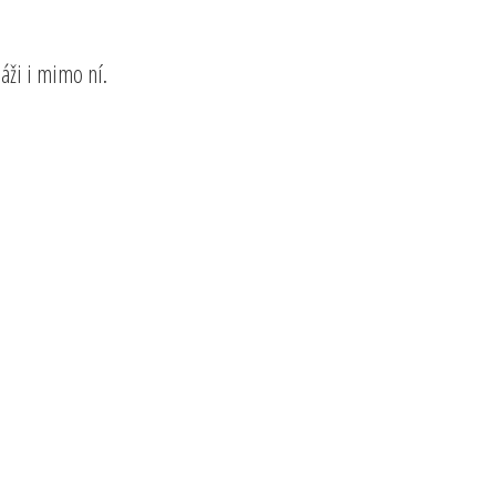
áži i mimo ní.