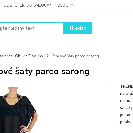
ODSTUPENI OD SMLOUVY
BLOG
Hledat
blečení, Obuv a Doplňky
Plážové šaty pareo sarong
ové šaty pareo sarong
TRENDY
na plá
nemuse
šatičk
jednodu
popis