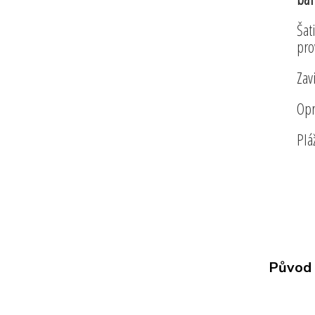
Šat
pro
Zav
Opr
Plá
Původ 