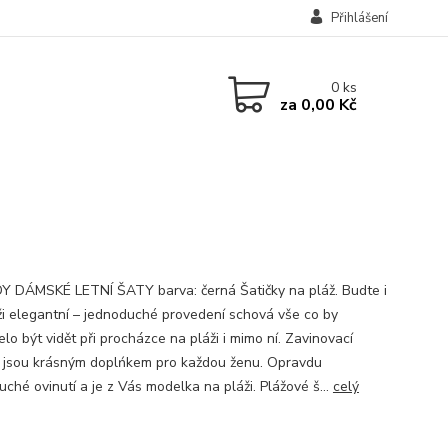
Přihlášení
0
ks
za
0,00 Kč
 DÁMSKÉ LETNÍ ŠATY barva: černá Šatičky na pláž. Budte i
ži elegantní – jednoduché provedení schová vše co by
lo být vidět při procházce na pláži i mimo ní. Zavinovací
y jsou krásným doplńkem pro každou ženu. Opravdu
ché ovinutí a je z Vás modelka na pláži. Plážové š...
celý