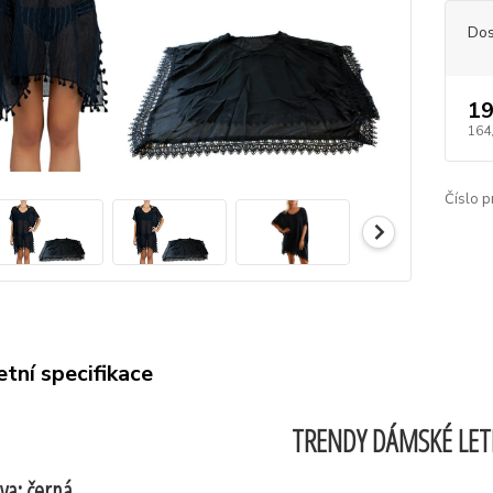
Dos
19
164
Číslo p
tní specifikace
TRENDY DÁMSKÉ LET
va: černá