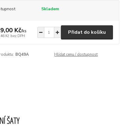
tupnost
Skladem
9,00 Kč
/
ks
Přidat do košíku
,46 Kč
bez DPH
roduktu:
BQ49A
Hlídat cenu / dostupnost
NÍ ŠATY